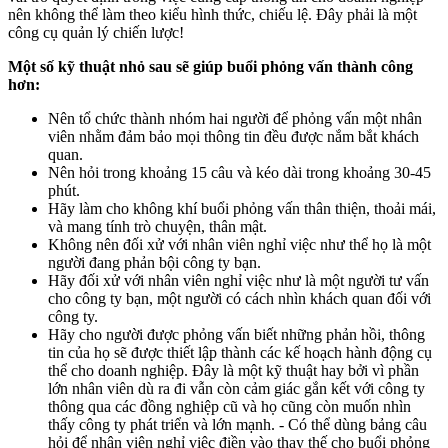
nên không thể làm theo kiểu hình thức, chiếu lệ. Đây phải là một
công cụ quản lý chiến lược!
Một số kỹ thuật nhỏ sau sẽ giúp buổi phỏng vấn thành công
hơn:
Nên tổ chức thành nhóm hai người để phỏng vấn một nhân
viên nhằm đảm bảo mọi thông tin đều được nắm bắt khách
quan.
Nên hỏi trong khoảng 15 câu và kéo dài trong khoảng 30-45
phút.
Hãy làm cho không khí buổi phỏng vấn thân thiện, thoải mái,
và mang tính trò chuyện, thân mật.
Không nên đối xử với nhân viên nghỉ việc như thể họ là một
người đang phản bội công ty bạn.
Hãy đối xử với nhân viên nghỉ việc như là một người tư vấn
cho công ty bạn, một người có cách nhìn khách quan đối với
công ty.
Hãy cho người được phỏng vấn biết những phản hồi, thông
tin của họ sẽ được thiết lập thành các kế hoạch hành động cụ
thể cho doanh nghiệp. Đây là một kỹ thuật hay bởi vì phần
lớn nhân viên dù ra đi vẫn còn cảm giác gắn kết với công ty
thông qua các đồng nghiệp cũ và họ cũng còn muốn nhìn
thấy công ty phát triển và lớn mạnh. - Có thể dùng bảng câu
hỏi để nhân viên nghỉ việc điền vào thay thế cho buổi phỏng