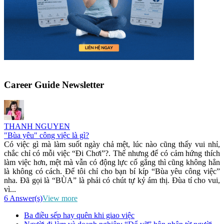
Career Guide Newsletter
THANH NGUYEN
"Bùa yêu" công việc là gì?
Có việc gì mà làm suốt ngày chả mệt, lúc nào cũng thấy vui nhỉ,
chắc chỉ có mỗi việc “Đi Chơi”?. Thế nhưng để có cảm hứng thích
làm việc hơn, mệt mà vẫn có động lực cố gắng thì cũng không hẳn
là không có cách. Để tôi chỉ cho bạn bí kíp “Bùa yêu công việc”
nha. Đã gọi là “BÙA” là phải có chút tự kỷ ám thị. Đùa tí cho vui,
vì...
6 Answer(s)
View more
Ba điều sếp hay quên khi giao việc