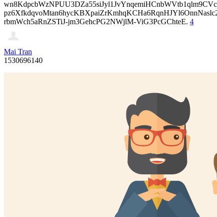
wn8KdpcbWzNPUU3DZa55siJyl1JvYnqemiHCnbWVtb1qlm9CVcp
pz6XfkdqvoMtan6hycKBXpaiZrKmhqKCHa6RqnHJYl6OnnNasl
rbmWch5aRnZSTiJ-jm3GehcPG2NWjlM-ViG3PcGChteE.
4
Mai Tran
1530696140