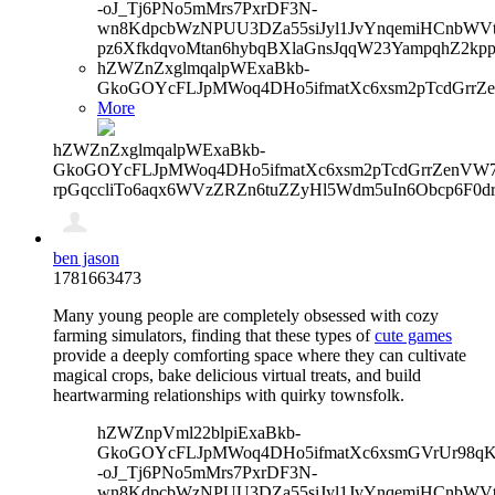
-oJ_Tj6PNo5mMrs7PxrDF3N-
wn8KdpcbWzNPUU3DZa55siJyl1JvYnqemiHCnbWVtb
pz6XfkdqvoMtan6hybqBXlaGnsJqqW23YampqhZ2kp
hZWZnZxglmqalpWExaBkb-
GkoGOYcFLJpMWoq4DHo5ifmatXc6xsm2pTcdGrrZe
More
hZWZnZxglmqalpWExaBkb-
GkoGOYcFLJpMWoq4DHo5ifmatXc6xsm2pTcdGrrZenVW7V
rpGqccliTo6aqx6WVzZRZn6tuZZyHl5Wdm5uIn6Obcp6F0d
ben jason
1781663473
Many young people are completely obsessed with cozy
farming simulators, finding that these types of
cute games
provide a deeply comforting space where they can cultivate
magical crops, bake delicious virtual treats, and build
heartwarming relationships with quirky townsfolk.
hZWZnpVml22blpiExaBkb-
GkoGOYcFLJpMWoq4DHo5ifmatXc6xsmGVrUr98qKe
-oJ_Tj6PNo5mMrs7PxrDF3N-
wn8KdpcbWzNPUU3DZa55siJyl1JvYnqemiHCnbWVtb