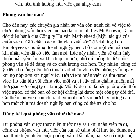
vấn, nếu tình huống thôi việc quá nhạy cảm.
Phỏng vấn lúc nào?
Cho đến nay, các chuyên gia nhân sự vẫn còn tranh cãi về việc tổ
chức phỏng vấn thôi việc lúc nào là tốt nhất. Les McKeown, Giám
đốc điều hành của Công ty Tư vấn Marblehead (Mỹ), tác giả của
cuốn sách "Giữ chân các nhân viên xuất sắc" (Retaining Top
Employees), cho rằng doanh nghiệp nên chờ đợi một vài tuần sau
khi nhân viên đã có việc làm mới. Lúc này nhân viên sẽ cảm thấy
thoải mái, yên tâm và khách quan hơn, nhờ đó thông tin từ cuộc
phỏng vấn sẽ dễ dàng và có chất lượng cao hơn. Tuy nhiên, cũng có
ý kiến cho rằng nên thỏa thuận với nhân viên việc phỏng vấn ngay
khi họ nộp đơn xin nghỉ việc! Bởi vì khi nhân viên đã tìm được
việc, họ bận bịu với công việc mới và vì vậy cũng chẳng muốn mất
thời gian với công ty cũ làm gì. Một lý do nữa là nếu phỏng vấn thôi
việc trước, có thể bạn có cơ hội chống lại được một công ty đối thủ.
Có thể nhân viên bạn chỉ ra đi vì một chức vụ mới hay lương cao
hơn một chút mà doanh nghiệp bạn cũng có thể trả cho họ.
Dùng kết quả phỏng vấn như thế nào?
Dù phỏng vấn được thực hiện trước hay sau khi nhân viên ra đi,
công cụ phỏng vấn thôi việc của bạn sẽ càng phát huy tác dụng nếu
bạn thực hiện nhiều cuộc phỏng vấn. Dần dần, bạn sẽ có được một