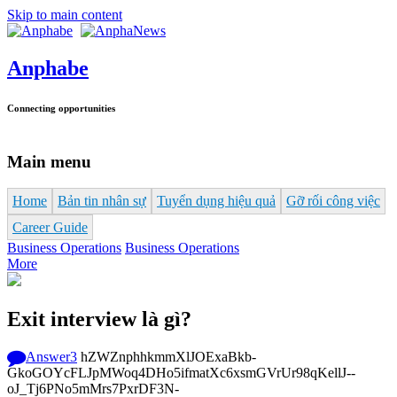
Skip to main content
Anphabe
Connecting opportunities
Main menu
Home
Bản tin nhân sự
Tuyển dụng hiệu quả
Gỡ rối công việc
Career Guide
Business Operations
Business Operations
More
Exit interview là gì?
Answer
3
hZWZnphhkmmXlJOExaBkb-
GkoGOYcFLJpMWoq4DHo5ifmatXc6xsmGVrUr98qKellJ--
oJ_Tj6PNo5mMrs7PxrDF3N-