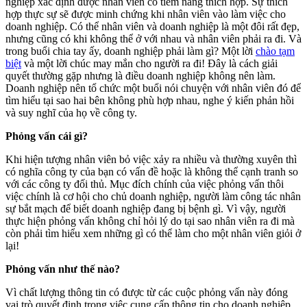
nghiệp xác định được nhân viên có tiềm năng thích hợp. Sự thích
hợp thực sự sẽ được minh chứng khi nhân viên vào làm việc cho
doanh nghiệp. Có thể nhân viên và doanh nghiệp là một đôi rất đẹp,
nhưng cũng có khi không thể ở với nhau và nhân viên phải ra đi. Và
trong buổi chia tay ấy, doanh nghiệp phải làm gì? Một lời
chào tạm
biệt
và một lời chúc may mắn cho người ra đi! Đây là cách giải
quyết thường gặp nhưng là điều doanh nghiệp không nên làm.
Doanh nghiệp nên tổ chức một buổi nói chuyện với nhân viên đó để
tìm hiểu tại sao hai bên không phù hợp nhau, nghe ý kiến phản hồi
và suy nghĩ của họ về công ty.
Phỏng vấn cái gì?
Khi hiện tượng nhân viên bỏ việc xảy ra nhiều và thường xuyên thì
có nghĩa công ty của bạn có vấn đề hoặc là không thể cạnh tranh so
với các công ty đối thủ. Mục đích chính của việc phỏng vấn thôi
việc chính là cơ hội cho chủ doanh nghiệp, người làm công tác nhân
sự bắt mạch để biết doanh nghiệp đang bị bệnh gì. Vì vậy, người
thực hiện phỏng vấn không chỉ hỏi lý do tại sao nhân viên ra đi mà
còn phải tìm hiểu xem những gì có thể làm cho một nhân viên giỏi ở
lại!
Phỏng vấn như thế nào?
Vì chất lượng thông tin có được từ các cuộc phỏng vấn này đóng
vai trò quyết định trong việc cung cấp thông tin cho doanh nghiệp