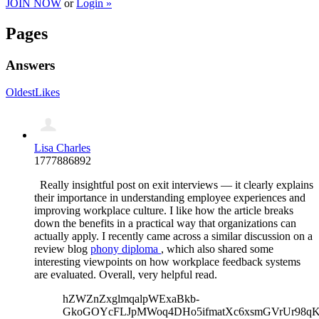
JOIN NOW
or
Login »
Pages
Answers
Oldest
Likes
Lisa Charles
1777886892
Really insightful post on exit interviews — it clearly explains
their importance in understanding employee experiences and
improving workplace culture. I like how the article breaks
down the benefits in a practical way that organizations can
actually apply. I recently came across a similar discussion on a
review blog
phony diploma
, which also shared some
interesting viewpoints on how workplace feedback systems
are evaluated. Overall, very helpful read.
hZWZnZxglmqalpWExaBkb-
GkoGOYcFLJpMWoq4DHo5ifmatXc6xsmGVrUr98qKe