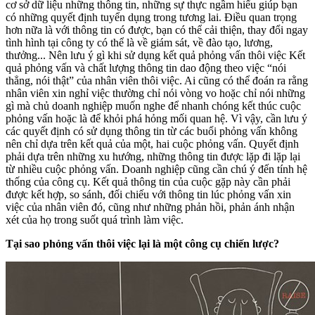
cơ sở dữ liệu những thông tin, những sự thực ngầm hiểu giúp bạn
có những quyết định tuyển dụng trong tương lai. Điều quan trọng
hơn nữa là với thông tin có được, bạn có thể cải thiện, thay đổi ngay
tình hình tại công ty có thể là về giám sát, về đào tạo, lương,
thưởng... Nên lưu ý gì khi sử dụng kết quả phỏng vấn thôi việc Kết
quả phỏng vấn và chất lượng thông tin dao động theo việc “nói
thẳng, nói thật” của nhân viên thôi việc. Ai cũng có thể đoán ra rằng
nhân viên xin nghỉ việc thường chỉ nói vòng vo hoặc chỉ nói những
gì mà chủ doanh nghiệp muốn nghe để nhanh chóng kết thúc cuộc
phỏng vấn hoặc là để khỏi phá hỏng mối quan hệ. Vì vậy, cần lưu ý
các quyết định có sử dụng thông tin từ các buổi phỏng vấn không
nên chỉ dựa trên kết quả của một, hai cuộc phỏng vấn. Quyết định
phải dựa trên những xu hướng, những thông tin được lặp đi lặp lại
từ nhiều cuộc phỏng vấn. Doanh nghiệp cũng cần chú ý đến tính hệ
thống của công cụ. Kết quả thông tin của cuộc gặp này cần phải
được kết hợp, so sánh, đối chiếu với thông tin lúc phỏng vấn xin
việc của nhân viên đó, cũng như những phản hồi, phản ánh nhận
xét của họ trong suốt quá trình làm việc.
Tại sao phỏng vấn thôi việc lại là một công cụ chiến lược?