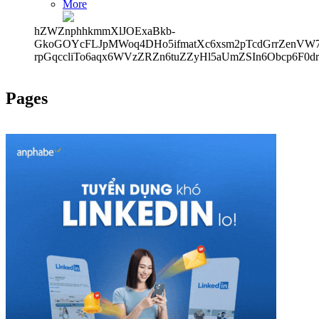
More
hZWZnphhkmmXlJOExaBkb-
GkoGOYcFLJpMWoq4DHo5ifmatXc6xsm2pTcdGrrZenVW7V
rpGqccliTo6aqx6WVzZRZn6tuZZyHl5aUmZSIn6Obcp6F0d
Pages