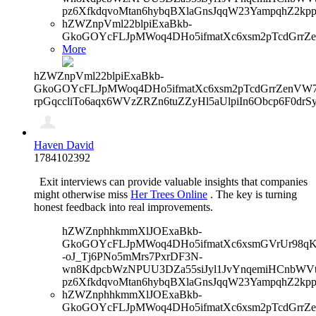
pz6XfkdqvoMtan6hybqBXlaGnsJqqW23YampqhZ2kp
hZWZnpVml22blpiExaBkb-
GkoGOYcFLJpMWoq4DHo5ifmatXc6xsm2pTcdGrrZ
More
hZWZnpVml22blpiExaBkb-
GkoGOYcFLJpMWoq4DHo5ifmatXc6xsm2pTcdGrrZenVW7V
rpGqccliTo6aqx6WVzZRZn6tuZZyHl5aUlpiIn6Obcp6F0drS
Haven David
1784102392
Exit interviews can provide valuable insights that companies
might otherwise miss
Her Trees Online
. The key is turning
honest feedback into real improvements.
hZWZnphhkmmXlJOExaBkb-
GkoGOYcFLJpMWoq4DHo5ifmatXc6xsmGVrUr98qKe
-oJ_Tj6PNo5mMrs7PxrDF3N-
wn8KdpcbWzNPUU3DZa55siJyl1JvYnqemiHCnbWVtb
pz6XfkdqvoMtan6hybqBXlaGnsJqqW23YampqhZ2kp
hZWZnphhkmmXlJOExaBkb-
GkoGOYcFLJpMWoq4DHo5ifmatXc6xsm2pTcdGrrZ