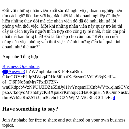
Đối với những nhân viên xuất sắc đã nghỉ việc, doanh nghiệp nên
tìm cách giữ liên lạc với họ, đặc biệt là khi doanh nghiệp đã thực
hiện những thay đổi mà các nhân viên đó đã đề nghị khi trả lời
phỏng vấn thôi việc. Một khi những nhân viên này quay trở lại thì
đây là cách tuyển người thích hợp cho công ty rẻ nhất, ít tốn chi phí
nhất mà bạn từng biết! Đó là lời đáp cho câu hỏi: “Kết quả cuối
cùng của việc phỏng vấn thôi việc sẽ ảnh hưởng đến kết quả kinh
doanh như thế nào?”.
Anphabe Tổng hợp
Business Operations
Answer
3
hZWZnphhkmmXlJOExaBkb-
GkoGOYcFLJpMWoq4DHo5ifmatXc6xsmGVrUr98qKellJ--
oJ_Tj6PNo5mMrs7PxrDF3N-
wn8KdpcbWzNPUU3DZa55siJyl1JvYnqemiHCnbWVtb1qlm9CVcp
pz6XfkdqvoMtan6hycKBXpaiZrKmhqKCHa6RqnHJYl6OnnNasl
rbmWch5aRnZSTiJ-jm3GehcPG2NWjlM-ViG3PcGChteE.
4
Have something to say?
Join Anphabe for free to share and get shared on your own business
topics.