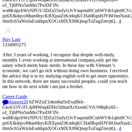
oJ_Tj6PNo5mMrs7PxrDF3N-
wn8KdpcbWzNPUU3DZa55siJyl1JvYnqemiHCnbWVtb1qlm9CVcp
pz6XfkdqvoMtan6hycKBXpaiZrKmhqKCHa6RqnHJYl6OnnNasl
rbmSch5aWnJaEoddqmXOGxMXX09iQnspToZugZmvjtQ..
4
Huy Lam
1334905275
After 3 years of working, I recognize that despite well-study,
monthly I ,even working at international company,only get the
salary which meets basic needs. In these day with Vietnam 's
economic, we can't go rich without doing own bussiness. I received
the advice that is to try studying english well to get more oppornitys.
In this network, there are many successful peoples, could you teach
me how to do next while i am just a fresher.
Career Guide
Answer
20
hZWZnZ1nkm6al5eExaBkb-
GkoGOYcFLJpMWoq4DHo5ifmatXc6xsmGVrUr98qKellJ--
oJ_Tj6PNo5mMrs7PxrDF3N-
wn8KdpcbWzNPUU3DZa55siJyl1JvYnqemiHCnbWVtb1qlm9CVcp
pz6XfkdqvoMtan6hycKBXpaiZrKmhqKCHa6RqnHJYl6OnnNasl
rbmSch5aWnJaEoddqmXOGxMXX09iQnspToZugZmvjtQ..
4