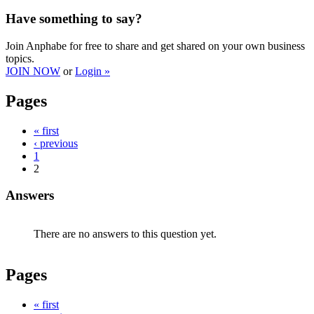
Have something to say?
Join Anphabe for free to share and get shared on your own business
topics.
JOIN NOW
or
Login »
Pages
« first
‹ previous
1
2
Answers
There are no answers to this question yet.
Pages
« first