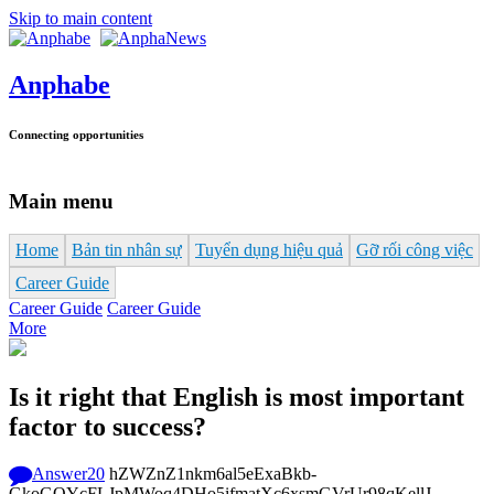
Skip to main content
Anphabe
Connecting opportunities
Main menu
Home
Bản tin nhân sự
Tuyển dụng hiệu quả
Gỡ rối công việc
Career Guide
Career Guide
Career Guide
More
Is it right that English is most important
factor to success?
Answer
20
hZWZnZ1nkm6al5eExaBkb-
GkoGOYcFLJpMWoq4DHo5ifmatXc6xsmGVrUr98qKellJ--