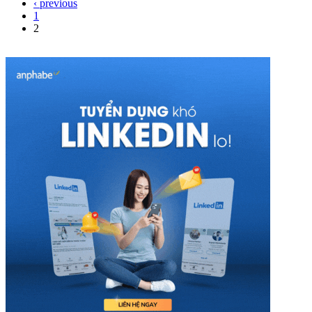
‹ previous
1
2