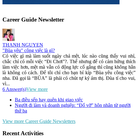
Career Guide Newsletter
THANH NGUYEN
"Bùa yêu" công việc là gì?
Có việc gì mà làm suốt ngày chả mệt, lúc nào cũng thấy vui nhỉ,
chắc chỉ có mỗi việc “Đi Chơi”?. Thế nhưng để có cảm hứng thích
làm việc hơn, mệt mà vẫn có động lực cố gắng thì cũng không hẳn
là không có cách. Để tôi chỉ cho bạn bí kíp “Bùa yêu công việc”
nha. Đã gọi là “BÙA” là phải có chút tự kỷ ám thị. Đùa tí cho vui,
vì...
6 Answer(s)
View more
Ba điều sếp hay quên khi giao việc
Người đi làm và doanh nghiệp: “Đổ vỡ” hôn nhân từ người
thứ ba
View more Career Guide Newsletters
Recent Activities