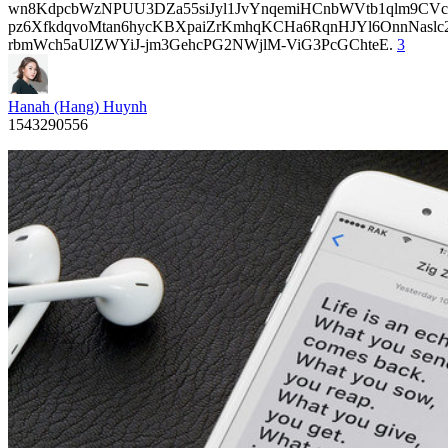
wn8KdpcbWzNPUU3DZa55siJyl1JvYnqemiHCnbWVtb1qlm9CVcp
pz6XfkdqvoMtan6hycKBXpaiZrKmhqKCHa6RqnHJYl6OnnNasl
rbmWch5aUlZWYiJ-jm3GehcPG2NWjlM-ViG3PcGChteE.
3
Hanah (Hang) Huynh
1543290556