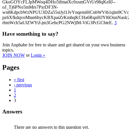
GkoGOYcFLJpMWoq4DHo5ifmatXc6xsmGVrUr98qKellJ--
oJ_Tj6PNo5mMrs7PxrDF3N-
wn8KdpcbWzNPUU3DZa55siJyl1JvYnqemiHCnbWVtb1qlm9CVcp
pz6XfkdqvoMtan6hycKBXpaiZrKmhqKCHa6RqnHJYl6OnnNasl
rbmWch5aUlZWYiJ-jm3GehcPG2NWjlM-ViG3PcGChteE.
3
Have something to say?
Join Anphabe for free to share and get shared on your own business
topics.
JOIN NOW
or
Login »
Pages
« first
‹ previous
1
2
3
Answers
There are no answers to this question yet.