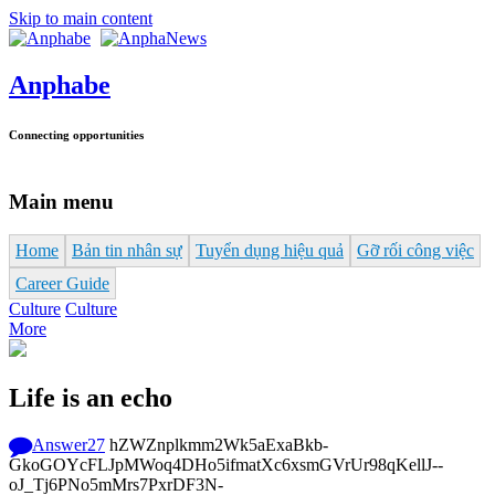
Skip to main content
Anphabe
Connecting opportunities
Main menu
Home
Bản tin nhân sự
Tuyển dụng hiệu quả
Gỡ rối công việc
Career Guide
Culture
Culture
More
Life is an echo
Answer
27
hZWZnplkmm2Wk5aExaBkb-
GkoGOYcFLJpMWoq4DHo5ifmatXc6xsmGVrUr98qKellJ--
oJ_Tj6PNo5mMrs7PxrDF3N-