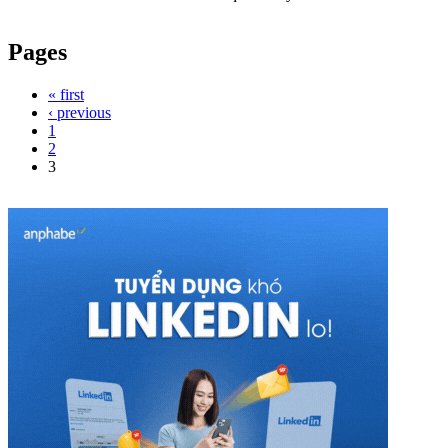
Pages
« first
‹ previous
1
2
3