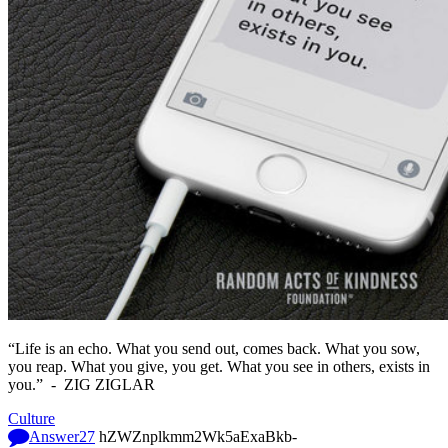
“Life is an echo. What you send out, comes back. What you sow,
you reap. What you give, you get. What you see in others, exists in
you.” -
ZIG ZIGLAR
Culture
Answer
27
hZWZnplkmm2Wk5aExaBkb-