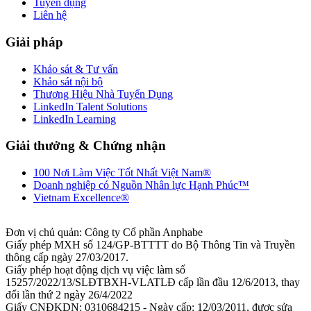
Tuyển dụng
Liên hệ
Giải pháp
Khảo sát & Tư vấn
Khảo sát nội bộ
Thương Hiệu Nhà Tuyển Dụng
LinkedIn Talent Solutions
LinkedIn Learning
Giải thưởng & Chứng nhận
100 Nơi Làm Việc Tốt Nhất Việt Nam®
Doanh nghiệp có Nguồn Nhân lực Hạnh Phúc™
Vietnam Excellence®
Đơn vị chủ quản: Công ty Cổ phần Anphabe
Giấy phép MXH số 124/GP-BTTTT do Bộ Thông Tin và Truyền
thông cấp ngày 27/03/2017.
Giấy phép hoạt động dịch vụ việc làm số
15257/2022/13/SLĐTBXH-VLATLĐ cấp lần đầu 12/6/2013, thay
đổi lần thứ 2 ngày 26/4/2022
Giấy CNĐKDN: 0310684215 - Ngày cấp: 12/03/2011, được sửa