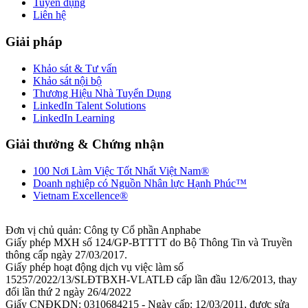
Tuyển dụng
Liên hệ
Giải pháp
Khảo sát & Tư vấn
Khảo sát nội bộ
Thương Hiệu Nhà Tuyển Dụng
LinkedIn Talent Solutions
LinkedIn Learning
Giải thưởng & Chứng nhận
100 Nơi Làm Việc Tốt Nhất Việt Nam®
Doanh nghiệp có Nguồn Nhân lực Hạnh Phúc™
Vietnam Excellence®
Đơn vị chủ quản: Công ty Cổ phần Anphabe
Giấy phép MXH số 124/GP-BTTTT do Bộ Thông Tin và Truyền
thông cấp ngày 27/03/2017.
Giấy phép hoạt động dịch vụ việc làm số
15257/2022/13/SLĐTBXH-VLATLĐ cấp lần đầu 12/6/2013, thay
đổi lần thứ 2 ngày 26/4/2022
Giấy CNĐKDN: 0310684215 - Ngày cấp: 12/03/2011, được sửa