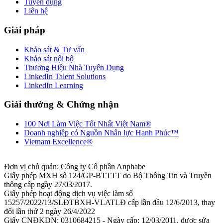
Tuyển dụng
Liên hệ
Giải pháp
Khảo sát & Tư vấn
Khảo sát nội bộ
Thương Hiệu Nhà Tuyển Dụng
LinkedIn Talent Solutions
LinkedIn Learning
Giải thưởng & Chứng nhận
100 Nơi Làm Việc Tốt Nhất Việt Nam®
Doanh nghiệp có Nguồn Nhân lực Hạnh Phúc™
Vietnam Excellence®
Đơn vị chủ quản: Công ty Cổ phần Anphabe
Giấy phép MXH số 124/GP-BTTTT do Bộ Thông Tin và Truyền
thông cấp ngày 27/03/2017.
Giấy phép hoạt động dịch vụ việc làm số
15257/2022/13/SLĐTBXH-VLATLĐ cấp lần đầu 12/6/2013, thay
đổi lần thứ 2 ngày 26/4/2022
Giấy CNĐKDN: 0310684215 - Ngày cấp: 12/03/2011, được sửa