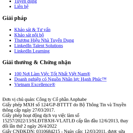
Tuyển dụng
Liên hệ
Giải pháp
Khảo sát & Tư vấn
Khảo sát nội bộ
Thương Hiệu Nhà Tuyển Dụng
LinkedIn Talent Solutions
LinkedIn Learning
Giải thưởng & Chứng nhận
100 Nơi Làm Việc Tốt Nhất Việt Nam®
Doanh nghiệp có Nguồn Nhân lực Hạnh Phúc™
Vietnam Excellence®
Đơn vị chủ quản: Công ty Cổ phần Anphabe
Giấy phép MXH số 124/GP-BTTTT do Bộ Thông Tin và Truyền
thông cấp ngày 27/03/2017.
Giấy phép hoạt động dịch vụ việc làm số
15257/2022/13/SLĐTBXH-VLATLĐ cấp lần đầu 12/6/2013, thay
đổi lần thứ 2 ngày 26/4/2022
Giấy CNĐKDN: 0310684215 - Ngày cấp: 12/03/2011, được sửa