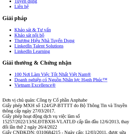
Tuyển dụng
Liên hệ
Giải pháp
Khảo sát & Tư vấn
Khảo sát nội bộ
Thương Hiệu Nhà Tuyển Dụng
LinkedIn Talent Solutions
LinkedIn Learning
Giải thưởng & Chứng nhận
100 Nơi Làm Việc Tốt Nhất Việt Nam®
Doanh nghiệp có Nguồn Nhân lực Hạnh Phúc™
Vietnam Excellence®
Đơn vị chủ quản: Công ty Cổ phần Anphabe
Giấy phép MXH số 124/GP-BTTTT do Bộ Thông Tin và Truyền
thông cấp ngày 27/03/2017.
Giấy phép hoạt động dịch vụ việc làm số
15257/2022/13/SLĐTBXH-VLATLĐ cấp lần đầu 12/6/2013, thay
đổi lần thứ 2 ngày 26/4/2022
Giấy CNĐKDN: 0310684215 - Ngày cấp: 12/03/2011, được sửa