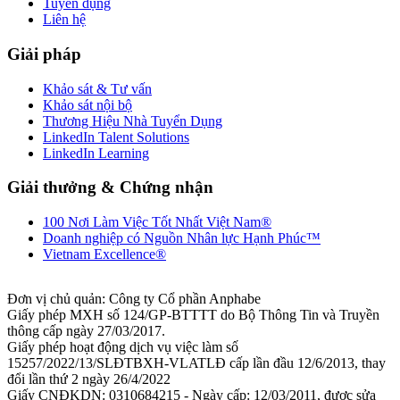
Tuyển dụng
Liên hệ
Giải pháp
Khảo sát & Tư vấn
Khảo sát nội bộ
Thương Hiệu Nhà Tuyển Dụng
LinkedIn Talent Solutions
LinkedIn Learning
Giải thưởng & Chứng nhận
100 Nơi Làm Việc Tốt Nhất Việt Nam®
Doanh nghiệp có Nguồn Nhân lực Hạnh Phúc™
Vietnam Excellence®
Đơn vị chủ quản: Công ty Cổ phần Anphabe
Giấy phép MXH số 124/GP-BTTTT do Bộ Thông Tin và Truyền
thông cấp ngày 27/03/2017.
Giấy phép hoạt động dịch vụ việc làm số
15257/2022/13/SLĐTBXH-VLATLĐ cấp lần đầu 12/6/2013, thay
đổi lần thứ 2 ngày 26/4/2022
Giấy CNĐKDN: 0310684215 - Ngày cấp: 12/03/2011, được sửa