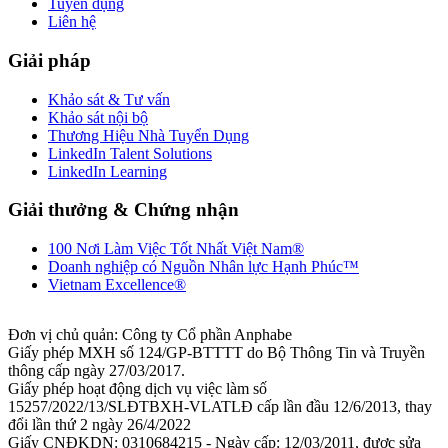
Tuyển dụng
Liên hệ
Giải pháp
Khảo sát & Tư vấn
Khảo sát nội bộ
Thương Hiệu Nhà Tuyển Dụng
LinkedIn Talent Solutions
LinkedIn Learning
Giải thưởng & Chứng nhận
100 Nơi Làm Việc Tốt Nhất Việt Nam®
Doanh nghiệp có Nguồn Nhân lực Hạnh Phúc™
Vietnam Excellence®
Đơn vị chủ quản: Công ty Cổ phần Anphabe
Giấy phép MXH số 124/GP-BTTTT do Bộ Thông Tin và Truyền
thông cấp ngày 27/03/2017.
Giấy phép hoạt động dịch vụ việc làm số
15257/2022/13/SLĐTBXH-VLATLĐ cấp lần đầu 12/6/2013, thay
đổi lần thứ 2 ngày 26/4/2022
Giấy CNĐKDN: 0310684215 - Ngày cấp: 12/03/2011, được sửa