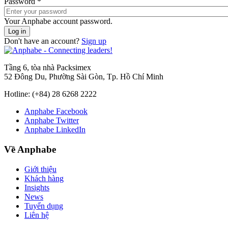
Password
*
Your Anphabe account password.
Don't have an account?
Sign up
Tầng 6, tòa nhà Packsimex
52 Đông Du, Phường Sài Gòn, Tp. Hồ Chí Minh
Hotline:
(+84) 28 6268 2222
Anphabe Facebook
Anphabe Twitter
Anphabe LinkedIn
Về Anphabe
Giới thiệu
Khách hàng
Insights
News
Tuyển dụng
Liên hệ