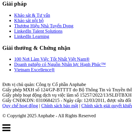
Giải pháp
Khảo sát & Tư vấn
Khảo sát nội bộ
Thương Hiệu Nhà Tuyển Dụng
LinkedIn Talent Solutions
LinkedIn Learning
Giải thưởng & Chứng nhận
100 Nơi Làm Việc Tốt Nhất Việt Nam®
Doanh nghiệp có Nguồn Nhân lực Hạnh Phúc™
Vietnam Excellence®
Đơn vị chủ quản: Công ty Cổ phần Anphabe
Giấy phép MXH số 124/GP-BTTTT do Bộ Thông Tin và Truyền thôn
Giấy phép hoạt động dịch vụ việc làm số 15257/2022/13/SLĐTBXH-
Giấy CNĐKDN: 0310684215 - Ngày cấp: 12/03/2011, được sửa đổi l
Quy chế hoạt động
|
Chính sách bảo mật
|
Chính sách giải quyết khiế
© Copyright 2025 Anphabe - All Rights Reserved