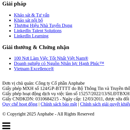
Giải pháp
Khảo sát & Tư vấn
Khảo sát nội bộ
Thương Hiệu Nhà Tuyển Dụng
LinkedIn Talent Solutions
LinkedIn Learning
Giải thưởng & Chứng nhận
100 Nơi Làm Việc Tốt Nhất Việt Nam®
Doanh nghiệp có Nguồn Nhân lực Hạnh Phúc™
Vietnam Excellence®
Đơn vị chủ quản: Công ty Cổ phần Anphabe
Giấy phép MXH số 124/GP-BTTTT do Bộ Thông Tin và Truyền thôn
Giấy phép hoạt động dịch vụ việc làm số 15257/2022/13/SLĐTBXH-
Giấy CNĐKDN: 0310684215 - Ngày cấp: 12/03/2011, được sửa đổi l
Quy chế hoạt động
|
Chính sách bảo mật
|
Chính sách giải quyết khiế
© Copyright 2025 Anphabe - All Rights Reserved