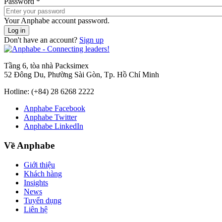
Password
*
Your Anphabe account password.
Don't have an account?
Sign up
Tầng 6, tòa nhà Packsimex
52 Đông Du, Phường Sài Gòn, Tp. Hồ Chí Minh
Hotline:
(+84) 28 6268 2222
Anphabe Facebook
Anphabe Twitter
Anphabe LinkedIn
Về Anphabe
Giới thiệu
Khách hàng
Insights
News
Tuyển dụng
Liên hệ