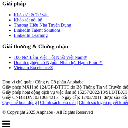
Giải pháp
Khảo sát & Tư vấn
Khảo sát nội bộ
Thương Hiệu Nhà Tuyển Dụng
LinkedIn Talent Solutions
LinkedIn Learning
Giải thưởng & Chứng nhận
100 Nơi Làm Việc Tốt Nhất Việt Nam®
Doanh nghiệp có Nguồn Nhân lực Hạnh Phúc™
Vietnam Excellence®
Đơn vị chủ quản: Công ty Cổ phần Anphabe
Giấy phép MXH số 124/GP-BTTTT do Bộ Thông Tin và Truyền thôn
Giấy phép hoạt động dịch vụ việc làm số 15257/2022/13/SLĐTBXH-
Giấy CNĐKDN: 0310684215 - Ngày cấp: 12/03/2011, được sửa đổi l
Quy chế hoạt động
|
Chính sách bảo mật
|
Chính sách giải quyết khiế
© Copyright 2025 Anphabe - All Rights Reserved