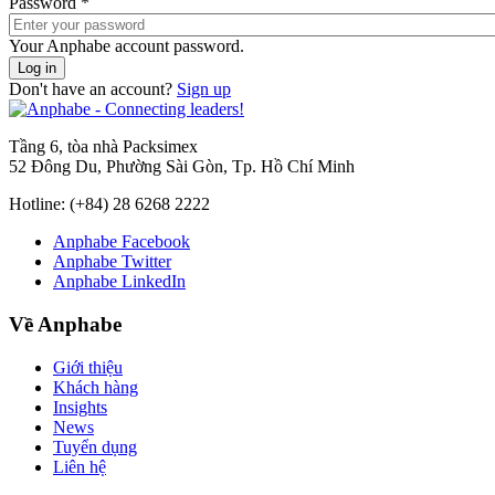
Password
*
Your Anphabe account password.
Don't have an account?
Sign up
Tầng 6, tòa nhà Packsimex
52 Đông Du, Phường Sài Gòn, Tp. Hồ Chí Minh
Hotline:
(+84) 28 6268 2222
Anphabe Facebook
Anphabe Twitter
Anphabe LinkedIn
Về Anphabe
Giới thiệu
Khách hàng
Insights
News
Tuyển dụng
Liên hệ