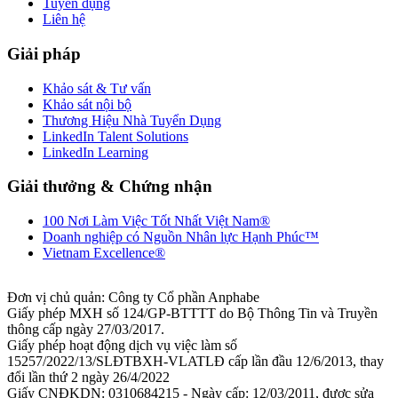
Tuyển dụng
Liên hệ
Giải pháp
Khảo sát & Tư vấn
Khảo sát nội bộ
Thương Hiệu Nhà Tuyển Dụng
LinkedIn Talent Solutions
LinkedIn Learning
Giải thưởng & Chứng nhận
100 Nơi Làm Việc Tốt Nhất Việt Nam®
Doanh nghiệp có Nguồn Nhân lực Hạnh Phúc™
Vietnam Excellence®
Đơn vị chủ quản: Công ty Cổ phần Anphabe
Giấy phép MXH số 124/GP-BTTTT do Bộ Thông Tin và Truyền
thông cấp ngày 27/03/2017.
Giấy phép hoạt động dịch vụ việc làm số
15257/2022/13/SLĐTBXH-VLATLĐ cấp lần đầu 12/6/2013, thay
đổi lần thứ 2 ngày 26/4/2022
Giấy CNĐKDN: 0310684215 - Ngày cấp: 12/03/2011, được sửa