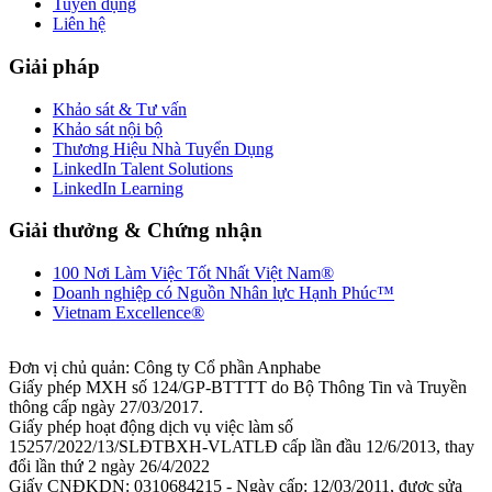
Tuyển dụng
Liên hệ
Giải pháp
Khảo sát & Tư vấn
Khảo sát nội bộ
Thương Hiệu Nhà Tuyển Dụng
LinkedIn Talent Solutions
LinkedIn Learning
Giải thưởng & Chứng nhận
100 Nơi Làm Việc Tốt Nhất Việt Nam®
Doanh nghiệp có Nguồn Nhân lực Hạnh Phúc™
Vietnam Excellence®
Đơn vị chủ quản: Công ty Cổ phần Anphabe
Giấy phép MXH số 124/GP-BTTTT do Bộ Thông Tin và Truyền
thông cấp ngày 27/03/2017.
Giấy phép hoạt động dịch vụ việc làm số
15257/2022/13/SLĐTBXH-VLATLĐ cấp lần đầu 12/6/2013, thay
đổi lần thứ 2 ngày 26/4/2022
Giấy CNĐKDN: 0310684215 - Ngày cấp: 12/03/2011, được sửa