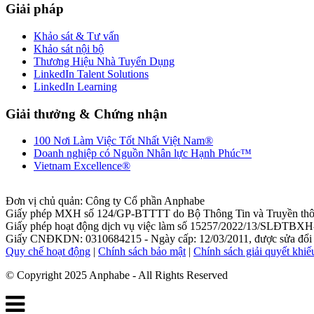
Giải pháp
Khảo sát & Tư vấn
Khảo sát nội bộ
Thương Hiệu Nhà Tuyển Dụng
LinkedIn Talent Solutions
LinkedIn Learning
Giải thưởng & Chứng nhận
100 Nơi Làm Việc Tốt Nhất Việt Nam®
Doanh nghiệp có Nguồn Nhân lực Hạnh Phúc™
Vietnam Excellence®
Đơn vị chủ quản: Công ty Cổ phần Anphabe
Giấy phép MXH số 124/GP-BTTTT do Bộ Thông Tin và Truyền thôn
Giấy phép hoạt động dịch vụ việc làm số 15257/2022/13/SLĐTBXH-
Giấy CNĐKDN: 0310684215 - Ngày cấp: 12/03/2011, được sửa đổi l
Quy chế hoạt động
|
Chính sách bảo mật
|
Chính sách giải quyết khiế
© Copyright 2025 Anphabe - All Rights Reserved