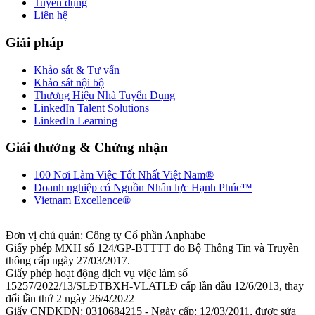
Tuyển dụng
Liên hệ
Giải pháp
Khảo sát & Tư vấn
Khảo sát nội bộ
Thương Hiệu Nhà Tuyển Dụng
LinkedIn Talent Solutions
LinkedIn Learning
Giải thưởng & Chứng nhận
100 Nơi Làm Việc Tốt Nhất Việt Nam®
Doanh nghiệp có Nguồn Nhân lực Hạnh Phúc™
Vietnam Excellence®
Đơn vị chủ quản: Công ty Cổ phần Anphabe
Giấy phép MXH số 124/GP-BTTTT do Bộ Thông Tin và Truyền
thông cấp ngày 27/03/2017.
Giấy phép hoạt động dịch vụ việc làm số
15257/2022/13/SLĐTBXH-VLATLĐ cấp lần đầu 12/6/2013, thay
đổi lần thứ 2 ngày 26/4/2022
Giấy CNĐKDN: 0310684215 - Ngày cấp: 12/03/2011, được sửa