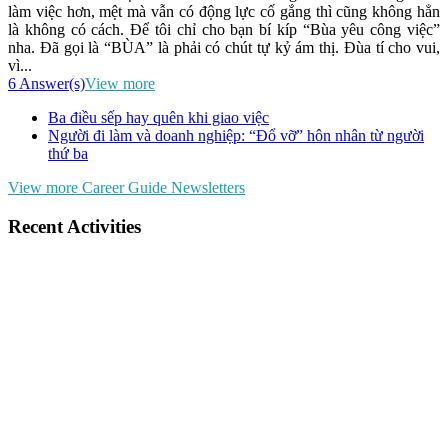
làm việc hơn, mệt mà vẫn có động lực cố gắng thì cũng không hẳn
là không có cách. Để tôi chỉ cho bạn bí kíp “Bùa yêu công việc”
nha. Đã gọi là “BÙA” là phải có chút tự kỷ ám thị. Đùa tí cho vui,
vì...
6 Answer(s)
View more
Ba điều sếp hay quên khi giao việc
Người đi làm và doanh nghiệp: “Đổ vỡ” hôn nhân từ người
thứ ba
View more Career Guide Newsletters
Recent Activities