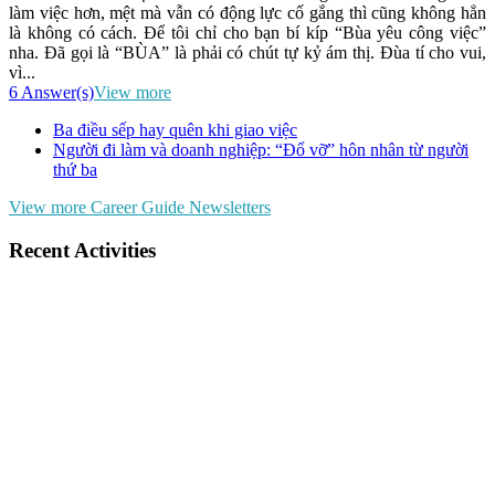
làm việc hơn, mệt mà vẫn có động lực cố gắng thì cũng không hẳn
là không có cách. Để tôi chỉ cho bạn bí kíp “Bùa yêu công việc”
nha. Đã gọi là “BÙA” là phải có chút tự kỷ ám thị. Đùa tí cho vui,
vì...
6 Answer(s)
View more
Ba điều sếp hay quên khi giao việc
Người đi làm và doanh nghiệp: “Đổ vỡ” hôn nhân từ người
thứ ba
View more Career Guide Newsletters
Recent Activities