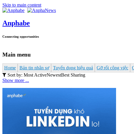
Skip to main content
Anphabe
Connecting opportunities
Main menu
Home
Bản tin nhân sự
Tuyển dụng hiệu quả
Gỡ rối công việc
Sort by:
Most Active
Newest
Best Sharing
Show more ...