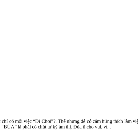
ắc chỉ có mỗi việc “Đi Chơi”?. Thế nhưng để có cảm hứng thích làm v
 “BÙA” là phải có chút tự kỷ ám thị. Đùa tí cho vui, vì...