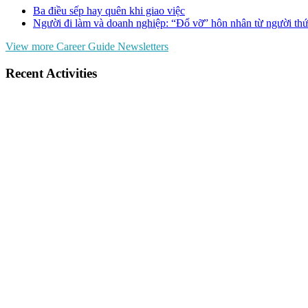
Ba điều sếp hay quên khi giao việc
Người đi làm và doanh nghiệp: “Đổ vỡ” hôn nhân từ người thứ
View more Career Guide Newsletters
Recent Activities