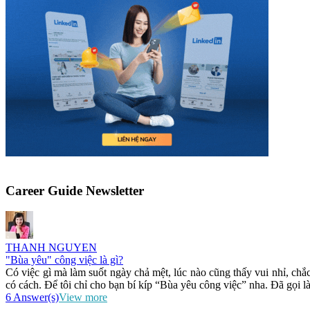
Career Guide Newsletter
THANH NGUYEN
"Bùa yêu" công việc là gì?
Có việc gì mà làm suốt ngày chả mệt, lúc nào cũng thấy vui nhỉ, ch
có cách. Để tôi chỉ cho bạn bí kíp “Bùa yêu công việc” nha. Đã gọi là
6 Answer(s)
View more