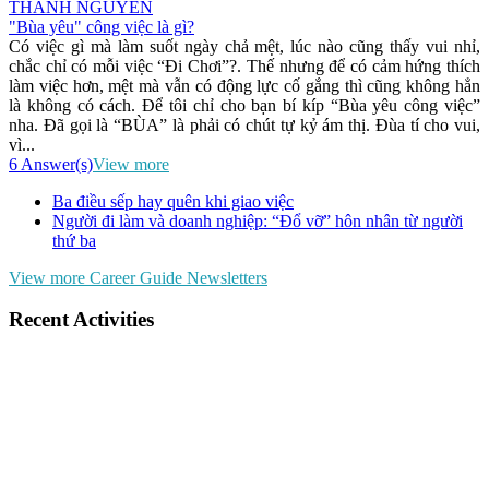
THANH NGUYEN
"Bùa yêu" công việc là gì?
Có việc gì mà làm suốt ngày chả mệt, lúc nào cũng thấy vui nhỉ,
chắc chỉ có mỗi việc “Đi Chơi”?. Thế nhưng để có cảm hứng thích
làm việc hơn, mệt mà vẫn có động lực cố gắng thì cũng không hẳn
là không có cách. Để tôi chỉ cho bạn bí kíp “Bùa yêu công việc”
nha. Đã gọi là “BÙA” là phải có chút tự kỷ ám thị. Đùa tí cho vui,
vì...
6 Answer(s)
View more
Ba điều sếp hay quên khi giao việc
Người đi làm và doanh nghiệp: “Đổ vỡ” hôn nhân từ người
thứ ba
View more Career Guide Newsletters
Recent Activities