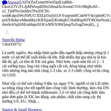
Answer
5
hZWZnZxmmWmXlpiExaBkb-
GkoGOYcFLJpMWoq4DHo5ifmatXc6xsmGVrUr98qKellJ--
oJ_Tj6PNo5mMrs7PxrDF3N-
wn8KdpcbWzNPUU3DZa55siJyl1JvYnqemiHCnbWVtb1qlm9CVcp
pz6XfkdqvoMtan6hycKBXpaiZrKmhqKCHa6RqnHJYl6OnnNasl
rbmSch5qSlJiEoddqmXOGxMXX09iQnspToZugZmvjtQ..
1
Nguyễn Hưng
1364359751
Là nước nghèo, thu nhập bình quân đầu người thấp nhưng cũng là 1
nước có lợi thế để xuất khẩu rất lớn. Rất nhiều đại gia nhà ta là bóc
đất đá, gỗ, cá tôm đi XK mà giàu. Nhỏ hơn, cạnh nhà tôi có 2 - 3
cái xưởng may, ông chủ cũng ngồi cắt vải, đóng hàng như nhân
viên nhưng ông nào nhà cũng 2-3 căn, xe 2-3 chiếc cộng sơ lại cũng
1tr USD.
Như vậy có thể nói chẳng ở đâu xa, ngay VN, người có tài LĐ nhìn
xa trông rộng cho tới người làm công việc bình thường, làm chủ DN
nhỏ đều có thể trở thành millionaire. Có vẻ như cái công thức làm
giàu đơn giản là XK lao động, sản phẩm, chất xám sang các thị
trường US, EU, Nhật,...
Startup & Small Business