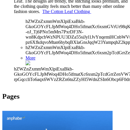
Leaf. The designs are trendy, the stitching looks premium, and
the clothing quality feels much better than many other online
fashion stores.
The Cotton Leaf Clothing
hZWZnZxmmWmXlpiExaBkb-
GkoGOYcFLJpMWoq4DHo5ifmatXc6xsmGVrUr98qKe
-oJ_Tj6PNo5mMrs7PxrDF3N-
wn8KdpcbWzNPUU3DZa55siJyl1JvYnqemiHCnbWVtb
pz6XfkdqvoMtan6hybqBXlaGnsJqqW23YampqhZ2kp
hZWZnZxmmWmXlpiExaBkb-
GkoGOYcFLJpMWoq4DHo5ifmatXc6xsm2pTcdGrrZe
More
hZWZnZxmmWmXlpiExaBkb-
GkoGOYcFLJpMWoq4DHo5ifmatXc6xsm2pTcdGrrZenVW7V
rpGqccliTo6aqx6WVzZRZn6tuZZyHl5WdnZSIn6Obcp6F0dr
Pages