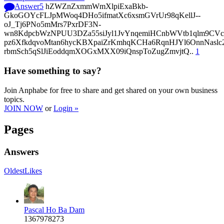
Answer
5
hZWZnZxmmWmXlpiExaBkb-
GkoGOYcFLJpMWoq4DHo5ifmatXc6xsmGVrUr98qKellJ--
oJ_Tj6PNo5mMrs7PxrDF3N-
wn8KdpcbWzNPUU3DZa55siJyl1JvYnqemiHCnbWVtb1qlm9CVcp
pz6XfkdqvoMtan6hycKBXpaiZrKmhqKCHa6RqnHJYl6OnnNasl
rbmSch5qSlJiEoddqmXOGxMXX09iQnspToZugZmvjtQ..
1
Have something to say?
Join Anphabe for free to share and get shared on your own business
topics.
JOIN NOW
or
Login »
Pages
Answers
Oldest
Likes
Pascal Ho Ba Dam
1367978273