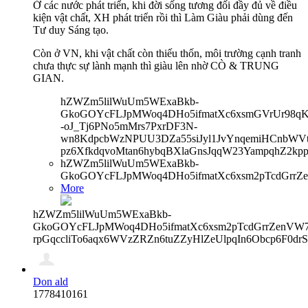
Ở các nước phát triển, khi đời sống tương đối đầy đủ về điều
kiện vật chất, XH phát triển rồi thì Làm Giàu phải dùng đến
Tư duy Sáng tạo.
Còn ở VN, khi vật chất còn thiếu thốn, môi trường cạnh tranh
chưa thực sự lành mạnh thì giàu lên nhờ CÒ & TRUNG
GIAN.
hZWZm5lilWuUm5WExaBkb-
GkoGOYcFLJpMWoq4DHo5ifmatXc6xsmGVrUr98qKe
-oJ_Tj6PNo5mMrs7PxrDF3N-
wn8KdpcbWzNPUU3DZa55siJyl1JvYnqemiHCnbWVtb
pz6XfkdqvoMtan6hybqBXlaGnsJqqW23YampqhZ2kp
hZWZm5lilWuUm5WExaBkb-
GkoGOYcFLJpMWoq4DHo5ifmatXc6xsm2pTcdGrrZ
More
hZWZm5lilWuUm5WExaBkb-
GkoGOYcFLJpMWoq4DHo5ifmatXc6xsm2pTcdGrrZenVW7V
rpGqccliTo6aqx6WVzZRZn6tuZZyHlZeUlpqIn6Obcp6F0dr
Don ald
1778410161