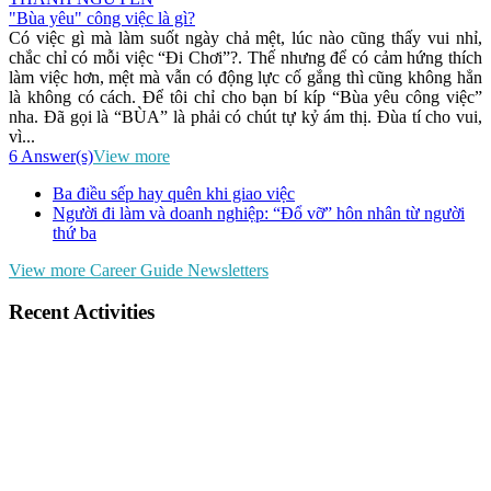
"Bùa yêu" công việc là gì?
Có việc gì mà làm suốt ngày chả mệt, lúc nào cũng thấy vui nhỉ,
chắc chỉ có mỗi việc “Đi Chơi”?. Thế nhưng để có cảm hứng thích
làm việc hơn, mệt mà vẫn có động lực cố gắng thì cũng không hẳn
là không có cách. Để tôi chỉ cho bạn bí kíp “Bùa yêu công việc”
nha. Đã gọi là “BÙA” là phải có chút tự kỷ ám thị. Đùa tí cho vui,
vì...
6 Answer(s)
View more
Ba điều sếp hay quên khi giao việc
Người đi làm và doanh nghiệp: “Đổ vỡ” hôn nhân từ người
thứ ba
View more Career Guide Newsletters
Recent Activities