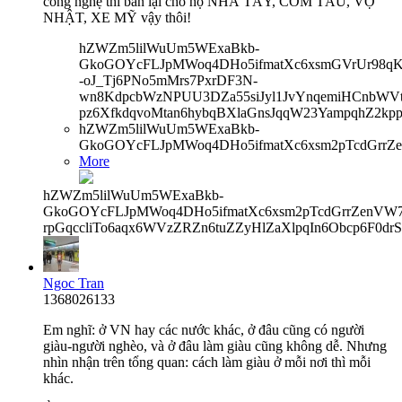
công nghệ thì bán lại cho họ NHÀ TÂY, CƠM TẦU, VỢ
NHẬT, XE MỸ vậy thôi!
hZWZm5lilWuUm5WExaBkb-
GkoGOYcFLJpMWoq4DHo5ifmatXc6xsmGVrUr98qKe
-oJ_Tj6PNo5mMrs7PxrDF3N-
wn8KdpcbWzNPUU3DZa55siJyl1JvYnqemiHCnbWVtb
pz6XfkdqvoMtan6hybqBXlaGnsJqqW23YampqhZ2kp
hZWZm5lilWuUm5WExaBkb-
GkoGOYcFLJpMWoq4DHo5ifmatXc6xsm2pTcdGrrZ
More
hZWZm5lilWuUm5WExaBkb-
GkoGOYcFLJpMWoq4DHo5ifmatXc6xsm2pTcdGrrZenVW7V
rpGqccliTo6aqx6WVzZRZn6tuZZyHlZaXlpqIn6Obcp6F0dr
Ngoc Tran
1368026133
Em nghĩ: ở VN hay các nước khác, ở đâu cũng có người
giàu-người nghèo, và ở đâu làm giàu cũng không dễ. Nhưng
nhìn nhận trên tổng quan: cách làm giàu ở mỗi nơi thì mỗi
khác.