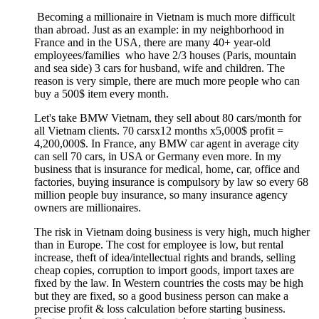
Becoming a millionaire in Vietnam is much more difficult
than abroad. Just as an example: in my neighborhood in
France and in the USA, there are many 40+ year-old
employees/families who have 2/3 houses (Paris, mountain
and sea side) 3 cars for husband, wife and children. The
reason is very simple, there are much more people who can
buy a 500$ item every month.
Let's take BMW Vietnam, they sell about 80 cars/month for
all Vietnam clients. 70 carsx12 months x5,000$ profit =
4,200,000$. In France, any BMW car agent in average city
can sell 70 cars, in USA or Germany even more. In my
business that is insurance for medical, home, car, office and
factories, buying insurance is compulsory by law so every 68
million people buy insurance, so many insurance agency
owners are millionaires.
The risk in Vietnam doing business is very high, much higher
than in Europe. The cost for employee is low, but rental
increase, theft of idea/intellectual rights and brands, selling
cheap copies, corruption to import goods, import taxes are
fixed by the law. In Western countries the costs may be high
but they are fixed, so a good business person can make a
precise profit & loss calculation before starting business.