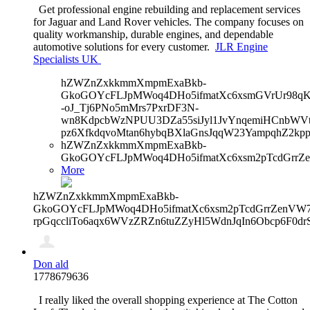
Get professional engine rebuilding and replacement services
for Jaguar and Land Rover vehicles. The company focuses on
quality workmanship, durable engines, and dependable
automotive solutions for every customer.
JLR Engine
Specialists UK
hZWZnZxkkmmXmpmExaBkb-
GkoGOYcFLJpMWoq4DHo5ifmatXc6xsmGVrUr98qKe
-oJ_Tj6PNo5mMrs7PxrDF3N-
wn8KdpcbWzNPUU3DZa55siJyl1JvYnqemiHCnbWVtb
pz6XfkdqvoMtan6hybqBXlaGnsJqqW23YampqhZ2kp
hZWZnZxkkmmXmpmExaBkb-
GkoGOYcFLJpMWoq4DHo5ifmatXc6xsm2pTcdGrrZe
More
hZWZnZxkkmmXmpmExaBkb-
GkoGOYcFLJpMWoq4DHo5ifmatXc6xsm2pTcdGrrZenVW7V
rpGqccliTo6aqx6WVzZRZn6tuZZyHl5WdnJqIn6Obcp6F0dr
Don ald
1778679636
I really liked the overall shopping experience at The Cotton