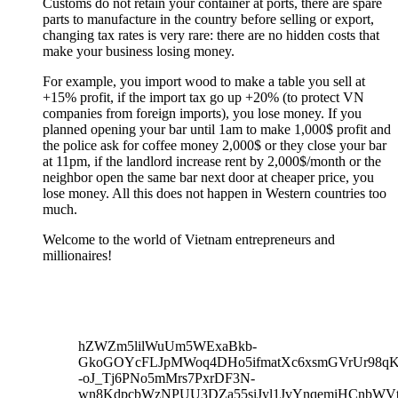
Customs do not retain your container at ports, there are spare
parts to manufacture in the country before selling or export,
changing tax rates is very rare: there are no hidden costs that
make your business losing money.
For example, you import wood to make a table you sell at
+15% profit, if the import tax go up +20% (to protect VN
companies from foreign imports), you lose money. If you
planned opening your bar until 1am to make 1,000$ profit and
the police ask for coffee money 2,000$ or they close your bar
at 11pm, if the landlord increase rent by 2,000$/month or the
neighbor open the same bar next door at cheaper price, you
lose money. All this does not happen in Western countries too
much.
Welcome to the world of Vietnam entrepreneurs and
millionaires!
hZWZm5lilWuUm5WExaBkb-
GkoGOYcFLJpMWoq4DHo5ifmatXc6xsmGVrUr98qKe
-oJ_Tj6PNo5mMrs7PxrDF3N-
wn8KdpcbWzNPUU3DZa55siJyl1JvYnqemiHCnbWVtb