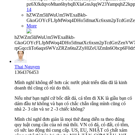
pz6XfkdqvoMtan6hybqBXlaGnsJqqW23YampqhZ2kp
14
hZWZm5lilWuUm5WExaBkb-
GkoGOYcFLJpMWoq4DHo5ifmatXc6xsm2pTcdGrrZ
More
hZWZm5lilWuUm5WExaBkb-
GkoGOYcFLJpMWoq4DHo5ifmatXc6xsm2pTcdGrrZenVW7V
rpGqccliTo6aqx6WVzZRZn6tuZZyHlZeUlZmIn6Obcp6F0d
Thai Nguyen
1364376453
Mình nghĩ không dễ hơn các nước phát triển đâu đã là kinh
doanh thì cũng có rủi do thôi.
Nếu như bạn nghĩ cứ bốc đất đá, cá tôm đi XK là giầu bạn có
dám đầu tư không và bạn có chắc chắn rằng mình cũng có
nhà 2- 3 căn và xe 2 -3 chiếc không?
Mình chỉ nghĩ đơn giản là mọi thứ đang diễn ra theo đúng
quy luật cung cầu của nó mà thôi. VN có đá, có đất, có tôm,
có sức lao động thì cung cấp. US, EU, NHẬT có chất xám