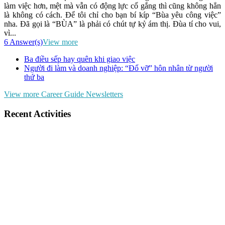
làm việc hơn, mệt mà vẫn có động lực cố gắng thì cũng không hẳn
là không có cách. Để tôi chỉ cho bạn bí kíp “Bùa yêu công việc”
nha. Đã gọi là “BÙA” là phải có chút tự kỷ ám thị. Đùa tí cho vui,
vì...
6 Answer(s)
View more
Ba điều sếp hay quên khi giao việc
Người đi làm và doanh nghiệp: “Đổ vỡ” hôn nhân từ người
thứ ba
View more Career Guide Newsletters
Recent Activities