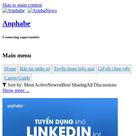
Skip to main content
Anphabe
Connecting opportunities
Main menu
Home
Bản tin nhân sự
Tuyển dụng hiệu quả
Gỡ rối công việc
Career Guide
Sort by:
Most Active
Newest
Best Sharing
All Discussions
Show more ...