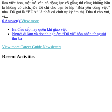
làm việc hơn, mệt mà vẫn có động lực cố gắng thì cũng không hẳn
là không có cách. Để tôi chỉ cho bạn bí kíp “Bùa yêu công việc”
nha. Đã gọi là “BÙA” là phải có chút tự kỷ ám thị. Đùa tí cho vui,
vì...
6 Answer(s)
View more
Ba điều sếp hay quên khi giao việc
Người đi làm và doanh nghiệp: “Đổ vỡ” hôn nhân từ người
thứ ba
View more Career Guide Newsletters
Recent Activities