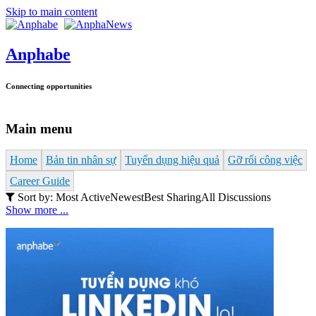
Skip to main content
Anphabe
Connecting opportunities
Main menu
Home
Bản tin nhân sự
Tuyển dụng hiệu quả
Gỡ rối công việc
Career Guide
Sort by:
Most Active
Newest
Best Sharing
All Discussions
Show more ...