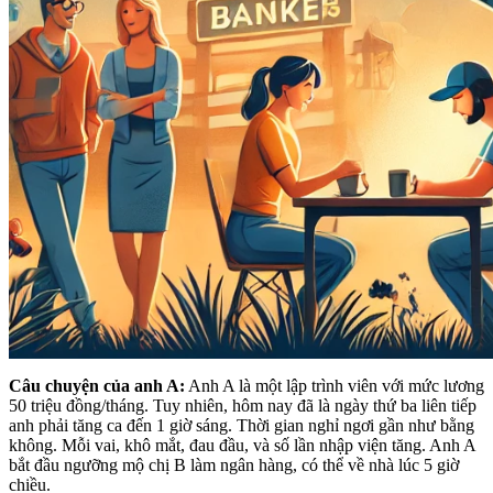
Câu chuyện của anh A:
Anh A là một lập trình viên với mức lương
50 triệu đồng/tháng. Tuy nhiên, hôm nay đã là ngày thứ ba liên tiếp
anh phải tăng ca đến 1 giờ sáng. Thời gian nghỉ ngơi gần như bằng
không. Mỗi vai, khô mắt, đau đầu, và số lần nhập viện tăng. Anh A
bắt đầu ngưỡng mộ chị B làm ngân hàng, có thể về nhà lúc 5 giờ
chiều.