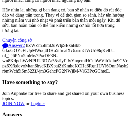
người khác, cũng có người khác ngưỡng mộ bạn.
Hãy nhìn lại những gì bạn đang có, bạn sẽ nhận ra điều đó rất độc
đáo và đáng trân trọng. Thay vì để thời gian so sánh, hãy tận hưởng
những niềm vui nhỏ nhặt và phát triển bản thân mỗi ngày. Khi đủ
sức, bạn hoàn toàn có thể tìm kiếm những cơ hội tốt hơn trong
tương lai.
Chuyện công sở
Answer
2
hZWZm5hml2uWlpSExaBkb-
GkoGOYcFLJpMWoq4DHo5ifmatXc6xsmGVrUr98qKellJ--
oJ_Tj6PNo5mMrs7PxrDF3N-
wn8KdpcbWzNPUU3DZa55siJyl1JvYnqemiHCnbWVtb1qlm9CVcp
pz6XfkdqvoMtan6hycKBXpaiZrKmhqKCHa6RqnHJYl6OnnNasl
rbmWch5iSm52ZiJ-jm3GehcPG2NWjlM-ViG3PcGChteE.
Have something to say?
Join Anphabe for free to share and get shared on your own business
topics.
JOIN NOW
or
Login »
Answers