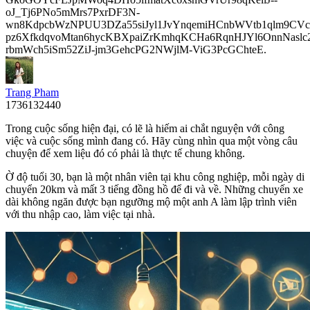
oJ_Tj6PNo5mMrs7PxrDF3N-
wn8KdpcbWzNPUU3DZa55siJyl1JvYnqemiHCnbWVtb1qlm9CVcp
pz6XfkdqvoMtan6hycKBXpaiZrKmhqKCHa6RqnHJYl6OnnNasl
rbmWch5iSm52ZiJ-jm3GehcPG2NWjlM-ViG3PcGChteE.
Trang Pham
1736132440
Trong cuộc sống hiện đại, có lẽ là hiếm ai chắt nguyện với công
việc và cuộc sống mình đang có. Hãy cùng nhìn qua một vòng câu
chuyện để xem liệu đó có phải là thực tế chung không.
Ờ độ tuổi 30, bạn là một nhân viên tại khu công nghiệp, mỗi ngày di
chuyển 20km và mất 3 tiếng đồng hồ để đi và về. Những chuyến xe
dài không ngăn được bạn ngưỡng mộ một anh A làm lập trình viên
với thu nhập cao, làm việc tại nhà.