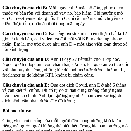
Câu chuyện của chị B:
Mỗi ngày chị B mặc bộ đồng phục quen
thuộc và bận rộn với doanh số vay nợ, bảo hiểm. Chị ngưỡng mộ
em C, livestreamer đang nổi. Em C chỉ cần mở mic nói chuyện đã
kiếm được tiền, quần áo thời trang mãn ngày.
Câu chuyện của em C:
Ba tiếng livestream của em thực chất là 12
giờ lên kịch bản, edit video, và đối mặt với KPI marketing không
ngắn. Em lại mơ ước được như anh D – một giáo viên toán được xã
hội kính trọng.
Câu chuyện của anh D:
Anh D dạy 27 tiết/tuần cho 3 lớp học.
Ngoài giờ lên lớp, anh còn chấm bài, sửa bài, lên giáo án và trao đổi
với phụ huynh. Trong những lúc đó, anh mơ ước được như anh E,
freelancer tự do không KPI, không bị chấm công.
Câu chuyện của anh E:
Qua đợt dịch Covid, anh E ở nhà 6 tháng
và cạn kiệt tài chính. Dù có tự do đi đâu cũng không còn ý nghĩa
nếu thiếu tài chính. Anh lại ngưỡng mộ như nhân viên xưởng, dù
dịch bệnh vẫn nhận được đầy đủ lương.
Bài học rút ra:
Công việc, cuộc sống của mỗi người đều mang những khó khăn
riêng mà người ngoài không thể hiểu hết. Trong lúc bạn ngưỡng mộ