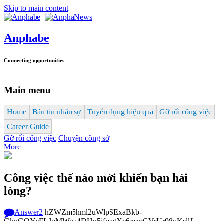
Skip to main content
Anphabe
Connecting opportunities
Main menu
Home
Bản tin nhân sự
Tuyển dụng hiệu quả
Gỡ rối công việc
Career Guide
Gỡ rối công việc
Chuyện công sở
More
Công việc thế nào mới khiến bạn hài
lòng?
Answer
2
hZWZm5hml2uWlpSExaBkb-
GkoGOYcFLJpMWoq4DHo5ifmatXc6xsmGVrUr98qKellJ--