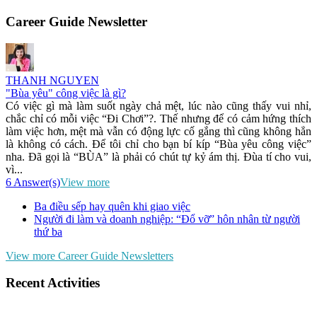
Career Guide Newsletter
THANH NGUYEN
"Bùa yêu" công việc là gì?
Có việc gì mà làm suốt ngày chả mệt, lúc nào cũng thấy vui nhỉ,
chắc chỉ có mỗi việc “Đi Chơi”?. Thế nhưng để có cảm hứng thích
làm việc hơn, mệt mà vẫn có động lực cố gắng thì cũng không hẳn
là không có cách. Để tôi chỉ cho bạn bí kíp “Bùa yêu công việc”
nha. Đã gọi là “BÙA” là phải có chút tự kỷ ám thị. Đùa tí cho vui,
vì...
6 Answer(s)
View more
Ba điều sếp hay quên khi giao việc
Người đi làm và doanh nghiệp: “Đổ vỡ” hôn nhân từ người
thứ ba
View more Career Guide Newsletters
Recent Activities