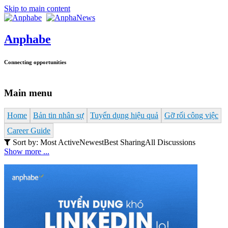
Skip to main content
Anphabe
Connecting opportunities
Main menu
Home
Bản tin nhân sự
Tuyển dụng hiệu quả
Gỡ rối công việc
Career Guide
Sort by:
Most Active
Newest
Best Sharing
All Discussions
Show more ...