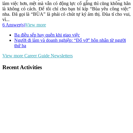
làm việc hơn, mệt mà vẫn có động lực cố gắng thì cũng không hẳn
là không có cách. Để tôi chỉ cho bạn bí kíp “Bùa yêu công việc”
nha. Đã gọi là “BÙA” là phải có chút tự kỷ ám thị. Đùa tí cho vui,
vì...
6 Answer(s)
View more
Ba điều sếp hay quên khi giao việc
Người đi làm và doanh nghiệp: “Đổ vỡ” hôn nhân từ người
thứ ba
View more Career Guide Newsletters
Recent Activities