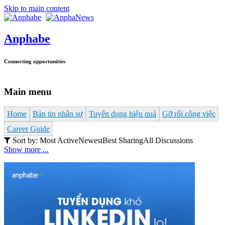
Skip to main content
Anphabe
Connecting opportunities
Main menu
Home
Bản tin nhân sự
Tuyển dụng hiệu quả
Gỡ rối công việc
Career Guide
Sort by:
Most Active
Newest
Best Sharing
All Discussions
Show more ...