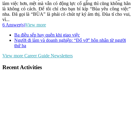
làm việc hơn, mệt mà vẫn có động lực cố gắng thì cũng không hẳn
là không có cách. Để tôi chỉ cho bạn bí kíp “Bùa yêu công việc”
nha. Đã gọi là “BÙA” là phải có chút tự kỷ ám thị. Đùa tí cho vui,
vì...
6 Answer(s)
View more
Ba điều sếp hay quên khi giao việc
Người đi làm và doanh nghiệp: “Đổ vỡ” hôn nhân từ người
thứ ba
View more Career Guide Newsletters
Recent Activities