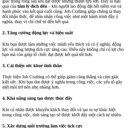
giác trống rỗng sau khi đạt được những thành tựu lớn. Đây là hậu
quả của
tâm lý đích đến
– khi người lao động đặt hết niềm vui và
hạnh phúc vào kết quả cuối cùng. Job Crafting giúp chúng ta thay
đổi nhận thức, để nhìn nhận công việc như một hành trình đầy ý
nghĩa, thay vì chỉ chứ trí đến kết quả.
2.
Tăng cường động lực và hiệu suất
Khi bạn được làm những việc mình yêu thích và có ý nghĩa, động
lực và năng lượng tích cực tăng cao. Điều này không chỉ có lợi cho
bạn mà còn giúp tổ chức đạt được kết quả tốt hơn.
3.
Cải thiện sức khoẻ tinh thần
Thực hiện Job Crafting có thể giúp giảm căng thẳng và cảm giác
kiệt sức. Khi bạn tìm được ý nghĩa trong công việc, các yếu tố gây
mệt mỏi trở nên nhẹ nhàng hơn.
4.
Khả năng sáng tạo được thúc đẩy
Khi cá nhân được khuyến khích thay đổi và tạo ra sự khác biệt
trong công việc, tính sáng tạo sẽ được khởi dậy một cách tự nhiên.
5.
Xây dựng môi trường làm việc tích cực