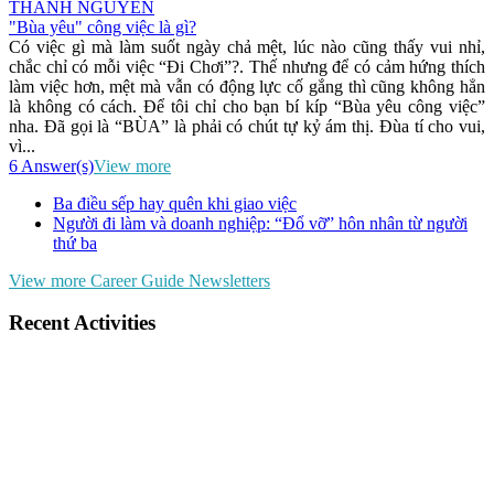
THANH NGUYEN
"Bùa yêu" công việc là gì?
Có việc gì mà làm suốt ngày chả mệt, lúc nào cũng thấy vui nhỉ,
chắc chỉ có mỗi việc “Đi Chơi”?. Thế nhưng để có cảm hứng thích
làm việc hơn, mệt mà vẫn có động lực cố gắng thì cũng không hẳn
là không có cách. Để tôi chỉ cho bạn bí kíp “Bùa yêu công việc”
nha. Đã gọi là “BÙA” là phải có chút tự kỷ ám thị. Đùa tí cho vui,
vì...
6 Answer(s)
View more
Ba điều sếp hay quên khi giao việc
Người đi làm và doanh nghiệp: “Đổ vỡ” hôn nhân từ người
thứ ba
View more Career Guide Newsletters
Recent Activities