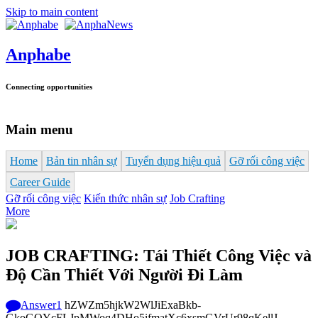
Skip to main content
Anphabe
Connecting opportunities
Main menu
Home
Bản tin nhân sự
Tuyển dụng hiệu quả
Gỡ rối công việc
Career Guide
Gỡ rối công việc
Kiến thức nhân sự
Job Crafting
More
JOB CRAFTING: Tái Thiết Công Việc và
Độ Cần Thiết Với Người Đi Làm
Answer
1
hZWZm5hjkW2WlJiExaBkb-
GkoGOYcFLJpMWoq4DHo5ifmatXc6xsmGVrUr98qKellJ--