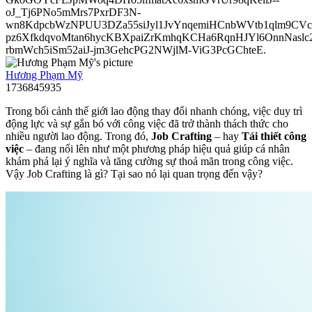
oJ_Tj6PNo5mMrs7PxrDF3N-
wn8KdpcbWzNPUU3DZa55siJyl1JvYnqemiHCnbWVtb1qlm9CVcp
pz6XfkdqvoMtan6hycKBXpaiZrKmhqKCHa6RqnHJYl6OnnNasl
rbmWch5iSm52aiJ-jm3GehcPG2NWjlM-ViG3PcGChteE.
Hương Phạm Mỹ
1736845935
Trong bối cảnh thế giới lao động thay đổi nhanh chóng, việc duy trì
động lực và sự gắn bó với công việc đã trở thành thách thức cho
nhiều người lao động. Trong đó,
Job Crafting
– hay
Tái thiết công
việc
– đang nổi lên như một phương pháp hiệu quả giúp cá nhân
khám phá lại ý nghĩa và tăng cường sự thoả mãn trong công việc.
Vậy Job Crafting là gì? Tại sao nó lại quan trọng đến vậy?