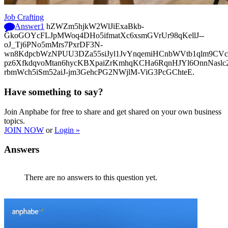
Job Crafting
Answer
1
hZWZm5hjkW2WlJiExaBkb-
GkoGOYcFLJpMWoq4DHo5ifmatXc6xsmGVrUr98qKellJ--
oJ_Tj6PNo5mMrs7PxrDF3N-
wn8KdpcbWzNPUU3DZa55siJyl1JvYnqemiHCnbWVtb1qlm9CVcp
pz6XfkdqvoMtan6hycKBXpaiZrKmhqKCHa6RqnHJYl6OnnNasl
rbmWch5iSm52aiJ-jm3GehcPG2NWjlM-ViG3PcGChteE.
Have something to say?
Join Anphabe for free to share and get shared on your own business
topics.
JOIN NOW
or
Login »
Answers
There are no answers to this question yet.