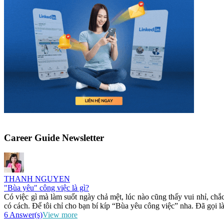
Career Guide Newsletter
THANH NGUYEN
"Bùa yêu" công việc là gì?
Có việc gì mà làm suốt ngày chả mệt, lúc nào cũng thấy vui nhỉ, ch
có cách. Để tôi chỉ cho bạn bí kíp “Bùa yêu công việc” nha. Đã gọi là
6 Answer(s)
View more