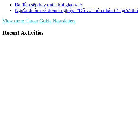
Ba điều sếp hay quên khi giao việc
Người đi làm và doanh nghiệp: “Đổ vỡ” hôn nhân từ người thứ
View more Career Guide Newsletters
Recent Activities