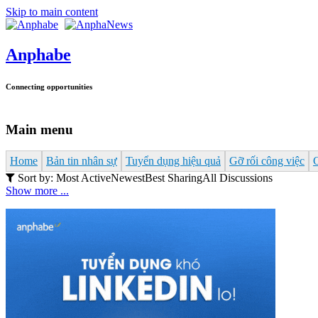
Skip to main content
Anphabe
Connecting opportunities
Main menu
Home
Bản tin nhân sự
Tuyển dụng hiệu quả
Gỡ rối công việc
Sort by:
Most Active
Newest
Best Sharing
All Discussions
Show more ...