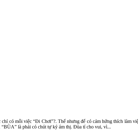
ắc chỉ có mỗi việc “Đi Chơi”?. Thế nhưng để có cảm hứng thích làm v
 “BÙA” là phải có chút tự kỷ ám thị. Đùa tí cho vui, vì...