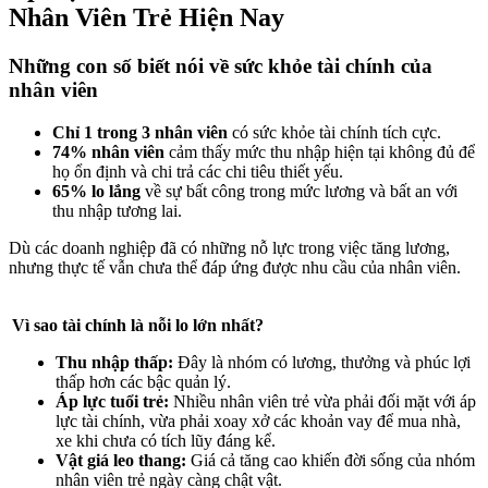
Nhân Viên Trẻ Hiện Nay
Những con số biết nói về sức khỏe tài chính của
nhân viên
Chỉ 1 trong 3 nhân viên
có sức khỏe tài chính tích cực.
74% nhân viên
cảm thấy mức thu nhập hiện tại không đủ để
họ ổn định và chi trả các chi tiêu thiết yếu.
65% lo lắng
về sự bất công trong mức lương và bất an với
thu nhập tương lai.
Dù các doanh nghiệp đã có những nỗ lực trong việc tăng lương,
nhưng thực tế vẫn chưa thể đáp ứng được nhu cầu của nhân viên.
Vì sao tài chính là nỗi lo lớn nhất?
Thu nhập thấp:
Đây là nhóm có lương, thưởng và phúc lợi
thấp hơn các bậc quản lý.
Áp lực tuổi trẻ:
Nhiều nhân viên trẻ vừa phải đối mặt với áp
lực tài chính, vừa phải xoay xở các khoản vay để mua nhà,
xe khi chưa có tích lũy đáng kể.
Vật giá leo thang:
Giá cả tăng cao khiến đời sống của nhóm
nhân viên trẻ ngày càng chật vật.