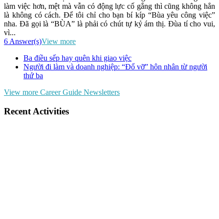
làm việc hơn, mệt mà vẫn có động lực cố gắng thì cũng không hẳn
là không có cách. Để tôi chỉ cho bạn bí kíp “Bùa yêu công việc”
nha. Đã gọi là “BÙA” là phải có chút tự kỷ ám thị. Đùa tí cho vui,
vì...
6 Answer(s)
View more
Ba điều sếp hay quên khi giao việc
Người đi làm và doanh nghiệp: “Đổ vỡ” hôn nhân từ người
thứ ba
View more Career Guide Newsletters
Recent Activities