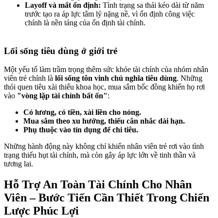
Layoff và mất ổn định:
Tình trạng sa thải kéo dài từ năm
trước tạo ra áp lực tâm lý nặng nề, vì ổn định công việc
chính là nền tảng của ổn định tài chính.
Lối sống tiêu dùng ở giới trẻ
Một yếu tố làm trầm trọng thêm sức khỏe tài chính của nhóm nhân
viên trẻ chính là
lối sống tôn vinh chủ nghĩa tiêu dùng
. Những
thói quen tiêu xài thiếu khoa học, mua sắm bốc đồng khiến họ rơi
vào
"vòng lặp tài chính bất ổn"
:
Có lương, có tiền, xài liền cho nóng.
Mua sắm theo xu hướng, thiếu cân nhắc dài hạn.
Phụ thuộc vào tín dụng để chi tiêu.
Những hành động này không chỉ khiến nhân viên trẻ rơi vào tình
trạng thiếu hụt tài chính, mà còn gây áp lực lớn về tinh thần và
tương lai.
Hỗ Trợ An Toàn Tài Chính Cho Nhân
Viên – Bước Tiến Cần Thiết Trong Chiến
Lược Phúc Lợi