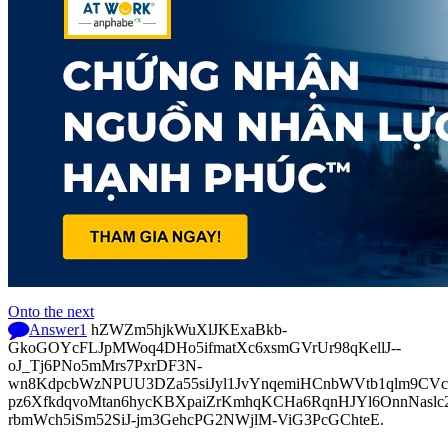
Onto the next
Answer
1
hZWZm5hjkWuXlJKExaBkb-
GkoGOYcFLJpMWoq4DHo5ifmatXc6xsmGVrUr98qKellJ--
oJ_Tj6PNo5mMrs7PxrDF3N-
wn8KdpcbWzNPUU3DZa55siJyl1JvYnqemiHCnbWVtb1qlm9CVcp
pz6XfkdqvoMtan6hycKBXpaiZrKmhqKCHa6RqnHJYl6OnnNasl
rbmWch5iSm52SiJ-jm3GehcPG2NWjlM-ViG3PcGChteE.