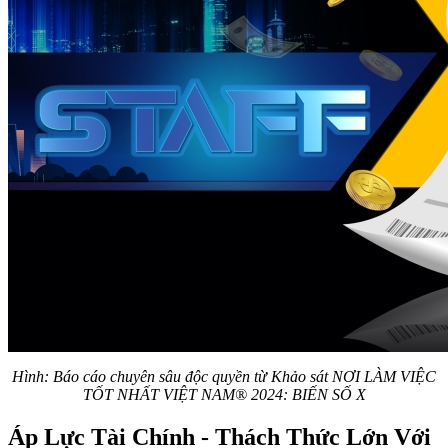
Hình: Báo cáo chuyên sâu độc quyền từ Khảo sát NƠI LÀM VIỆC
TỐT NHẤT VIỆT NAM® 2024: BIẾN SỐ X​​
Áp Lực Tài Chính - Thách Thức Lớn Với