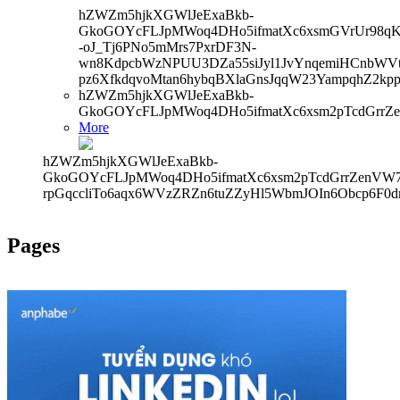
hZWZm5hjkXGWlJeExaBkb-
GkoGOYcFLJpMWoq4DHo5ifmatXc6xsmGVrUr98qKe
-oJ_Tj6PNo5mMrs7PxrDF3N-
wn8KdpcbWzNPUU3DZa55siJyl1JvYnqemiHCnbWVtb
pz6XfkdqvoMtan6hybqBXlaGnsJqqW23YampqhZ2kp
hZWZm5hjkXGWlJeExaBkb-
GkoGOYcFLJpMWoq4DHo5ifmatXc6xsm2pTcdGrrZ
More
hZWZm5hjkXGWlJeExaBkb-
GkoGOYcFLJpMWoq4DHo5ifmatXc6xsm2pTcdGrrZenVW7V
rpGqccliTo6aqx6WVzZRZn6tuZZyHl5WbmJOIn6Obcp6F0dr
Pages