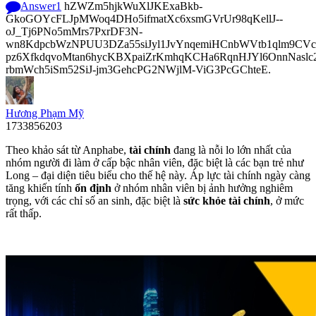
Answer
1
hZWZm5hjkWuXlJKExaBkb-
GkoGOYcFLJpMWoq4DHo5ifmatXc6xsmGVrUr98qKellJ--
oJ_Tj6PNo5mMrs7PxrDF3N-
wn8KdpcbWzNPUU3DZa55siJyl1JvYnqemiHCnbWVtb1qlm9CVcp
pz6XfkdqvoMtan6hycKBXpaiZrKmhqKCHa6RqnHJYl6OnnNasl
rbmWch5iSm52SiJ-jm3GehcPG2NWjlM-ViG3PcGChteE.
Hương Phạm Mỹ
1733856203
Theo khảo sát từ Anphabe,
tài chính
đang là nỗi lo lớn nhất của
nhóm người đi làm ở cấp bậc nhân viên, đặc biệt là các bạn trẻ như
Long – đại diện tiêu biểu cho thế hệ này. Áp lực tài chính ngày càng
tăng khiến tính
ổn định
ở nhóm nhân viên bị ảnh hưởng nghiêm
trọng, với các chỉ số an sinh, đặc biệt là
sức khỏe tài chính
, ở mức
rất thấp.