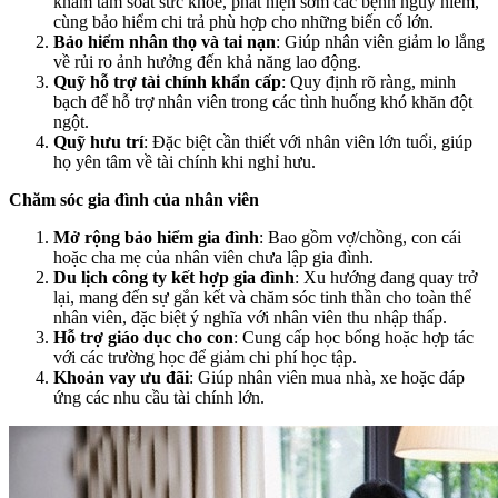
khám tầm soát sức khỏe, phát hiện sớm các bệnh nguy hiểm,
cùng bảo hiểm chi trả phù hợp cho những biến cố lớn.
Bảo hiểm nhân thọ và tai nạn
: Giúp nhân viên giảm lo lắng
về rủi ro ảnh hưởng đến khả năng lao động.
Quỹ hỗ trợ tài chính khẩn cấp
: Quy định rõ ràng, minh
bạch để hỗ trợ nhân viên trong các tình huống khó khăn đột
ngột.
Quỹ hưu trí
: Đặc biệt cần thiết với nhân viên lớn tuổi, giúp
họ yên tâm về tài chính khi nghỉ hưu.
Chăm sóc gia đình của nhân viên
Mở rộng bảo hiểm gia đình
: Bao gồm vợ/chồng, con cái
hoặc cha mẹ của nhân viên chưa lập gia đình.
Du lịch công ty kết hợp gia đình
: Xu hướng đang quay trở
lại, mang đến sự gắn kết và chăm sóc tinh thần cho toàn thể
nhân viên, đặc biệt ý nghĩa với nhân viên thu nhập thấp.
Hỗ trợ giáo dục cho con
: Cung cấp học bổng hoặc hợp tác
với các trường học để giảm chi phí học tập.
Khoản vay ưu đãi
: Giúp nhân viên mua nhà, xe hoặc đáp
ứng các nhu cầu tài chính lớn.