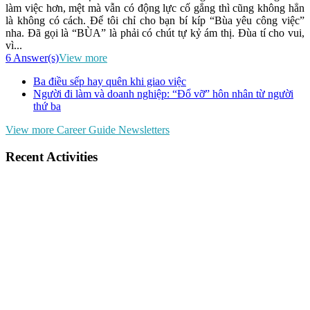
làm việc hơn, mệt mà vẫn có động lực cố gắng thì cũng không hẳn
là không có cách. Để tôi chỉ cho bạn bí kíp “Bùa yêu công việc”
nha. Đã gọi là “BÙA” là phải có chút tự kỷ ám thị. Đùa tí cho vui,
vì...
6 Answer(s)
View more
Ba điều sếp hay quên khi giao việc
Người đi làm và doanh nghiệp: “Đổ vỡ” hôn nhân từ người
thứ ba
View more Career Guide Newsletters
Recent Activities