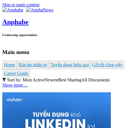
Skip to main content
Anphabe
Connecting opportunities
Main menu
Home
Bản tin nhân sự
Tuyển dụng hiệu quả
Gỡ rối công việc
Career Guide
Sort by:
Most Active
Newest
Best Sharing
All Discussions
Show more ...