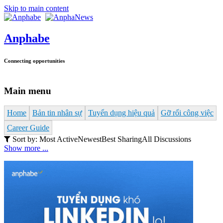
Skip to main content
Anphabe
Connecting opportunities
Main menu
Home
Bản tin nhân sự
Tuyển dụng hiệu quả
Gỡ rối công việc
Career Guide
Sort by:
Most Active
Newest
Best Sharing
All Discussions
Show more ...