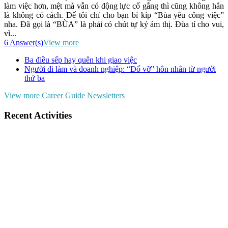
làm việc hơn, mệt mà vẫn có động lực cố gắng thì cũng không hẳn
là không có cách. Để tôi chỉ cho bạn bí kíp “Bùa yêu công việc”
nha. Đã gọi là “BÙA” là phải có chút tự kỷ ám thị. Đùa tí cho vui,
vì...
6 Answer(s)
View more
Ba điều sếp hay quên khi giao việc
Người đi làm và doanh nghiệp: “Đổ vỡ” hôn nhân từ người
thứ ba
View more Career Guide Newsletters
Recent Activities