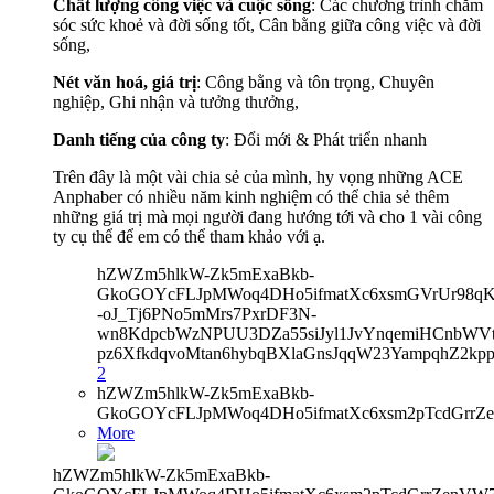
Chất lượng công việc và cuộc sống
: Các chương trình chăm
sóc sức khoẻ và đời sống tốt, Cân bằng giữa công việc và đời
sống,
Nét văn hoá, giá trị
: Công bằng và tôn trọng, Chuyên
nghiệp, Ghi nhận và tưởng thưởng,
Danh tiếng của công ty
:
Đổi mới & Phát triển nhanh
Trên đây là một vài chia sẻ của mình, hy vọng những ACE
Anphaber có nhiều năm kinh nghiệm có thể chia sẻ thêm
những giá trị mà mọi người đang hướng tới và cho 1 vài công
ty cụ thể để em có thể tham khảo với ạ.
hZWZm5hlkW-Zk5mExaBkb-
GkoGOYcFLJpMWoq4DHo5ifmatXc6xsmGVrUr98qKe
-oJ_Tj6PNo5mMrs7PxrDF3N-
wn8KdpcbWzNPUU3DZa55siJyl1JvYnqemiHCnbWVtb
pz6XfkdqvoMtan6hybqBXlaGnsJqqW23YampqhZ2k
2
hZWZm5hlkW-Zk5mExaBkb-
GkoGOYcFLJpMWoq4DHo5ifmatXc6xsm2pTcdGrrZ
More
hZWZm5hlkW-Zk5mExaBkb-