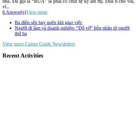
nha. Đã gọi là “BÙA” là phải có chút tự kỷ ám thị. Đùa tí cho vui,
vì...
6 Answer(s)
View more
Ba điều sếp hay quên khi giao việc
Người đi làm và doanh nghiệp: “Đổ vỡ” hôn nhân từ người
thứ ba
View more Career Guide Newsletters
Recent Activities