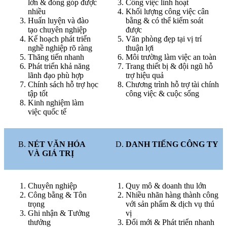
lớn & đóng góp được
Công việc linh hoạt
nhiều
Khối lượng công việc cân
Huấn luyện và đào
bằng & có thể kiểm soát
tạo chuyên nghiệp
được
Kế hoạch phát triển
Văn phòng đẹp tại vị trí
nghề nghiệp rõ ràng
thuận lợi
Thăng tiến nhanh
Môi trường làm việc an toàn
Phát triển khả năng
Trang thiết bị & đội ngũ hỗ
lãnh đạo phù hợp
trợ hiệu quả
Chính sách hỗ trợ học
Chương trình hỗ trợ tài chính
tập tốt
công việc & cuộc sống
Kinh nghiệm làm
việc quốc tế
NÉT VĂN HÓA
DANH TIẾNG CÔNG TY
VÀ GIÁ TRỊ
Chuyên nghiệp
Quy mô & doanh thu lớn
Công bằng & Tôn
Nhiều nhãn hàng thành công
trọng
với sản phẩm & dịch vụ thú
Ghi nhận & Tưởng
vị
thưởng
Đổi mới & Phát triển nhanh