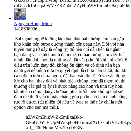
GkoGOYcFLJpMWoq4DHo5ifmatXc6xsm2pTcdGrrZenVW7V
rpGqccliTo6aqx6WVzZRZn6tuZZyHlpWVlJmIn6Obcp6F0d
Nguyen Hong Minh
1418698936
Sai ngành nghề không làm bạn thất bại nhưng làm bạn gặp
khó khăn trên bước đường thành công sau này. Đối với nhà
tuyển dụng (ở đây là công ty) thì tiêu chí đầu tiên là ngành
bạn đang và sẽ biết mình đam mê, có hào hứng làm việc hết
mình, lâu dài...hơn là những cái lặt vặt (xin lỗi khi nói vậy), 6
điều trên luôn thay đổi không ổn định và cố định nên bạn
đánh giá để mình đưa ra quyết định là chưa hẳn là tốt, đôi khi
cả 6 điểm trên chưa ngon, đặt bạn vào thì sẽ có vô vàn động
lực cho bạn thay đổi và phát triển chúng, còn đã ngon rồi thì
thường các giá trị ấy sẽ được nâng cao hơn và tinh túy hơn,
tất nhiên cơ hội đang chờ bạn phía trước nếu không thật sự
đam mê thì 6 yếu tố này chẳng góp phần cho bạn thành công
rực rỡ được. (tất nhiên tôi nêu và type ra thế này chỉ là một
option cho bạn mà thôi).
hZWZm5hlkW-Zk5mExaBkb-
GkoGOYcFLJpMWoq4DHo5ifmatXc6xsmGVrUr98qKe
-oJ_Tj6PNo5mMrs7PxrDF3N-