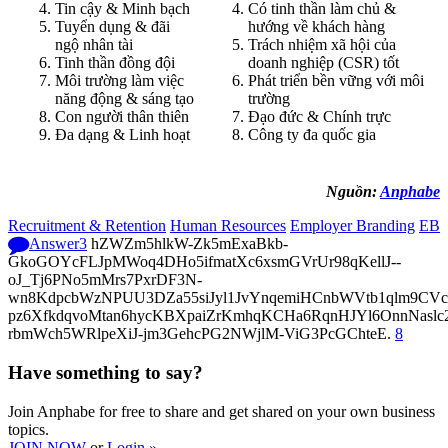
Tin cậy & Minh bạch
Có tinh thần làm chủ &
Tuyển dụng & đãi
hướng về khách hàng
ngộ nhân tài
Trách nhiệm xã hội của
Tinh thần đồng đội
doanh nghiệp (CSR) tốt
Môi trường làm việc
Phát triển bền vững với môi
năng động & sáng tạo
trường
Con người thân thiên
Đạo đức & Chính trực
Đa dạng & Linh hoạt
Công ty đa quốc gia
Nguồn:
Anphabe
Recruitment & Retention
Human Resources
Employer Branding
EB
Answer
3
hZWZm5hlkW-Zk5mExaBkb-
GkoGOYcFLJpMWoq4DHo5ifmatXc6xsmGVrUr98qKellJ--
oJ_Tj6PNo5mMrs7PxrDF3N-
wn8KdpcbWzNPUU3DZa55siJyl1JvYnqemiHCnbWVtb1qlm9CVcp
pz6XfkdqvoMtan6hycKBXpaiZrKmhqKCHa6RqnHJYl6OnnNasl
rbmWch5WRlpeXiJ-jm3GehcPG2NWjlM-ViG3PcGChteE.
8
Have something to say?
Join Anphabe for free to share and get shared on your own business
topics.
JOIN NOW
or
Login »