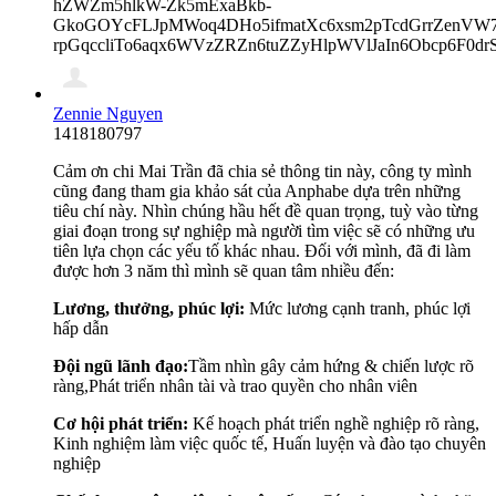
hZWZm5hlkW-Zk5mExaBkb-
GkoGOYcFLJpMWoq4DHo5ifmatXc6xsm2pTcdGrrZenVW7V
rpGqccliTo6aqx6WVzZRZn6tuZZyHlpWVlJaIn6Obcp6F0
Zennie Nguyen
1418180797
Cảm ơn chi Mai Trần đã chia sẻ thông tin này, công ty mình
cũng đang tham gia khảo sát của Anphabe dựa trên những
tiêu chí này. Nhìn chúng hầu hết đề quan trọng, tuỳ vào từng
giai đoạn trong sự nghiệp mà người tìm việc sẽ có những ưu
tiên lựa chọn các yếu tố khác nhau. Đối với mình, đã đi làm
được hơn 3 năm thì mình sẽ quan tâm nhiều đến:
Lương, thưởng, phúc lợi:
Mức lương cạnh tranh, phúc lợi
hấp dẫn
Đội ngũ lãnh đạo:
Tầm nhìn gây cảm hứng & chiến lược rõ
ràng,
Phát triển nhân tài và trao quyền cho nhân viên
Cơ hội phát triển:
Kế hoạch phát triển nghề nghiệp rõ ràng,
Kinh nghiệm làm việc quốc tế, Huấn luyện và đào tạo chuyên
nghiệp