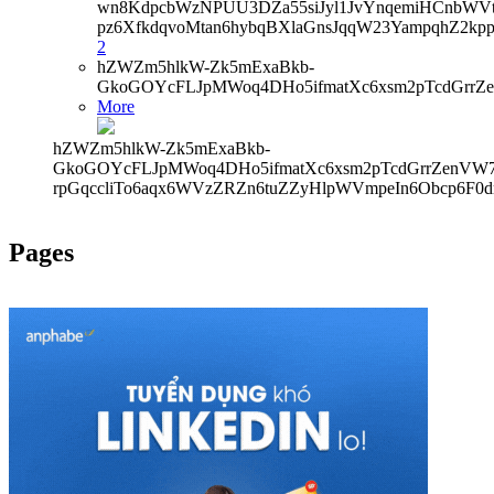
wn8KdpcbWzNPUU3DZa55siJyl1JvYnqemiHCnbWVtb
pz6XfkdqvoMtan6hybqBXlaGnsJqqW23YampqhZ2k
2
hZWZm5hlkW-Zk5mExaBkb-
GkoGOYcFLJpMWoq4DHo5ifmatXc6xsm2pTcdGrrZ
More
hZWZm5hlkW-Zk5mExaBkb-
GkoGOYcFLJpMWoq4DHo5ifmatXc6xsm2pTcdGrrZenVW7V
rpGqccliTo6aqx6WVzZRZn6tuZZyHlpWVmpeIn6Obcp6F0d
Pages