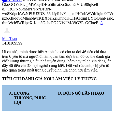
GkoGOYcFLJpMWoq4DHo5ifmatXc6xsmGVrUr98qKellJ--
oJ_Tj6PNo5mMrs7PxrDF3N-
wn8KdpcbWzNPUU3DZa55siJyl1JvYnqemiHCnbWVtb1qlm9CVcp
pz6XfkdqvoMtan6hycKBXpaiZrKmhqKCHa6RqnHJYl6OnnNasl
rbmWch5WRlpeXiJ-jm3GehcPG2NWjlM-ViG3PcGChteE.
8
Mai Tran
1418109599
Hi cả nhà, mình được biết Anphabe có cho ra đời 46 tiêu chí dựa
trên 6 yếu tố mà người đi làm quan tâm dựa trên đó có thể đánh giá
chất lượng thương hiệu nhà tuyển dụng, hôm nay mình xin đăng lên
đây 46 tiêu chí để mọi người cùng biết. Đối với các anh, chị yếu tố
nào quan trọng nhất trong quyết định lựa chọn nơi làm việc.
TIÊU CHÍ ĐÁNH GIÁ NƠI LÀM VIỆC LÝ TƯỞNG
LƯƠNG,
ĐỘI NGŨ LÃNH ĐẠO
THƯỞNG, PHÚC
LỢI