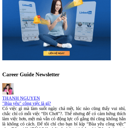
Career Guide Newsletter
THANH NGUYEN
"Bùa yêu" công việc là gì?
Có việc gì mà làm suốt ngày chả mệt, lúc nào cũng thấy vui nhỉ,
chắc chỉ có mỗi việc “Đi Chơi”?. Thế nhưng để có cảm hứng thích
làm việc hơn, mệt mà vẫn có động lực cố gắng thì cũng không hẳn
là không có cách. Để tôi chỉ cho bạn bí kíp “Bùa yêu công việc”