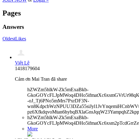
Pages
Answers
Oldest
Likes
Việt Lê
1418179604
Cảm ơn Mai Tran đã share
hZWZm5hlkW-Zk5mExaBkb-
GkoGOYcFLJpMWoq4DHo5ifmatXc6xsmGVrUr98qKe
-oJ_Tj6PNo5mMrs7PxrDF3N-
wn8KdpcbWzNPUU3DZa55siJyl1JvYnqemiHCnbWVtb
pz6XfkdqvoMtan6hybqBXlaGnsJqqW23YampqhZ2kp
hZWZm5hlkW-Zk5mExaBkb-
GkoGOYcFLJpMWoq4DHo5ifmatXc6xsm2pTcdGrrZe
More