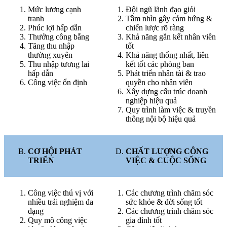
Mức lương cạnh
Đội ngũ lãnh đạo giỏi
tranh
Tầm nhìn gây cảm hứng &
Phúc lợi hấp dẫn
chiến lược rõ ràng
Thưởng công bằng
Khả năng gắn kết nhân viên
Tăng thu nhập
tốt
thường xuyên
Khả năng thống nhất, liên
Thu nhập tương lai
kết tốt các phòng ban
hấp dẫn
Phát triển nhân tài & trao
Công việc ổn định
quyền cho nhân viên
Xây dựng cấu trúc doanh
nghiệp hiệu quả
Quy trình làm việc & truyền
thông nội bộ hiệu quả
CƠ HỘI PHÁT
CHẤT LƯỢNG CÔNG
TRIỂN
VIỆC & CUỘC SỐNG
Công việc thú vị với
Các chương trình chăm sóc
nhiều trải nghiệm đa
sức khỏe & đời sống tốt
dạng
Các chương trình chăm sóc
Quy mô công việc
gia đình tốt