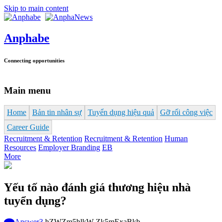
Skip to main content
Anphabe
Connecting opportunities
Main menu
Home
Bản tin nhân sự
Tuyển dụng hiệu quả
Gỡ rối công việc
Career Guide
Recruitment & Retention
Recruitment & Retention
Human
Resources
Employer Branding
EB
More
Yếu tố nào đánh giá thương hiệu nhà
tuyển dụng?
Answer
3
hZWZm5hlkW-Zk5mExaBkb-