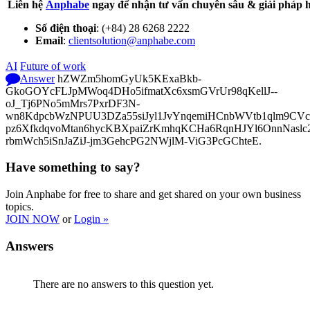
Liên hệ
Anphabe
ngay để nhận tư vấn chuyên sâu & giải pháp h
Số điện thoại
: (+84) 28 6268 2222
Email
:
clientsolution@anphabe.com
AI
Future of work
Answer
hZWZm5homGyUk5KExaBkb-
GkoGOYcFLJpMWoq4DHo5ifmatXc6xsmGVrUr98qKellJ--
oJ_Tj6PNo5mMrs7PxrDF3N-
wn8KdpcbWzNPUU3DZa55siJyl1JvYnqemiHCnbWVtb1qlm9CVcp
pz6XfkdqvoMtan6hycKBXpaiZrKmhqKCHa6RqnHJYl6OnnNasl
rbmWch5iSnJaZiJ-jm3GehcPG2NWjlM-ViG3PcGChteE.
Have something to say?
Join Anphabe for free to share and get shared on your own business
topics.
JOIN NOW
or
Login »
Answers
There are no answers to this question yet.