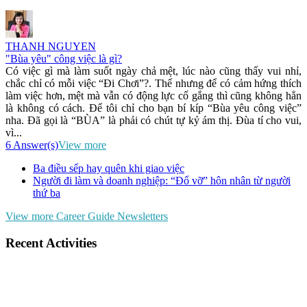
THANH NGUYEN
"Bùa yêu" công việc là gì?
Có việc gì mà làm suốt ngày chả mệt, lúc nào cũng thấy vui nhỉ,
chắc chỉ có mỗi việc “Đi Chơi”?. Thế nhưng để có cảm hứng thích
làm việc hơn, mệt mà vẫn có động lực cố gắng thì cũng không hẳn
là không có cách. Để tôi chỉ cho bạn bí kíp “Bùa yêu công việc”
nha. Đã gọi là “BÙA” là phải có chút tự kỷ ám thị. Đùa tí cho vui,
vì...
6 Answer(s)
View more
Ba điều sếp hay quên khi giao việc
Người đi làm và doanh nghiệp: “Đổ vỡ” hôn nhân từ người
thứ ba
View more Career Guide Newsletters
Recent Activities