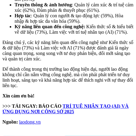
Truyền thông & ảnh hưởng
: Quản lý cảm xúc & trí tuệ cảm
xúc (62%), Đàm phán & thuyết phục (61%).
Hợp tác
: Quản lý con người & tạo động lực (59%), Hòa
nhập & hợp tác đa văn hóa (59%).
Kỹ năng liên quan đến công nghệ:
Kiến thức số & hiểu biết
về dữ liệu (73%), Làm việc với trí tuệ nhân tạo (AI) (71%).
Đáng chú ý, các kỹ năng liên quan đến công nghệ như Kiến thức số
& dữ liệu (73%) và Làm việc với AI (71%) được đánh giá là ngày
càng quan trọng, song song với tư duy phản biện, đổi mới sáng tạo
và quản trị cảm xúc.
Để thành công trong thị trường lao động hiện đại, người lao động
không chỉ cần nắm vững công nghệ, mà còn phải phát triển tư duy
linh hoạt, sáng tạo và khả năng hợp tác để thích nghi với sự thay đổi
liên tục.
Xin cảm ơn bà!
>>> TẢI NGAY: BÁO CÁO
TRÍ TUỆ NHÂN TẠO (AI) VÀ
ỨNG DỤNG NƠI CÔNG SỞ 2025
Nguồn:
laodong.vn