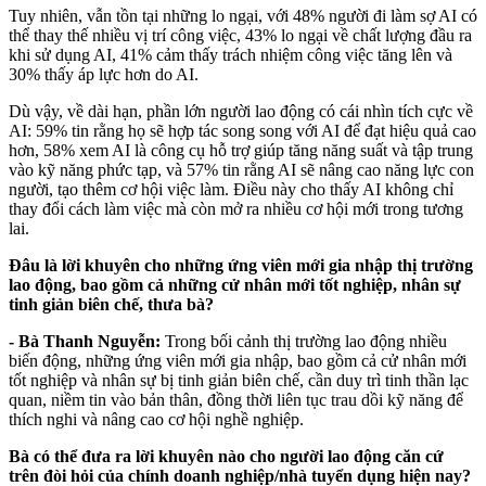
Tuy nhiên, vẫn tồn tại những lo ngại, với 48% người đi làm sợ AI có
thể thay thế nhiều vị trí công việc, 43% lo ngại về chất lượng đầu ra
khi sử dụng AI, 41% cảm thấy trách nhiệm công việc tăng lên và
30% thấy áp lực hơn do AI.
Dù vậy, về dài hạn, phần lớn người lao động có cái nhìn tích cực về
AI: 59% tin rằng họ sẽ hợp tác song song với AI để đạt hiệu quả cao
hơn, 58% xem AI là công cụ hỗ trợ giúp tăng năng suất và tập trung
vào kỹ năng phức tạp, và 57% tin rằng AI sẽ nâng cao năng lực con
người, tạo thêm cơ hội việc làm. Điều này cho thấy AI không chỉ
thay đổi cách làm việc mà còn mở ra nhiều cơ hội mới trong tương
lai.
Đâu là lời khuyên cho những ứng viên mới gia nhập thị trường
lao động, bao gồm cả những cử nhân mới tốt nghiệp, nhân sự
tinh giản biên chế, thưa bà?
- Bà Thanh Nguyễn:
Trong bối cảnh thị trường lao động nhiều
biến động, những ứng viên mới gia nhập, bao gồm cả cử nhân mới
tốt nghiệp và nhân sự bị tinh giản biên chế, cần duy trì tinh thần lạc
quan, niềm tin vào bản thân, đồng thời liên tục trau dồi kỹ năng để
thích nghi và nâng cao cơ hội nghề nghiệp.
Bà có thể đưa ra lời khuyên nào cho người lao động căn cứ
trên đòi hỏi của chính doanh nghiệp/nhà tuyển dụng hiện nay?