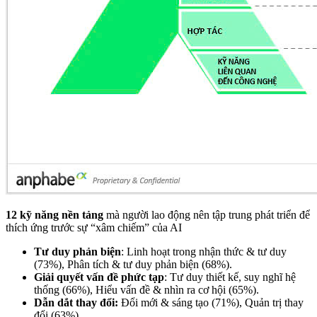
12 kỹ năng nền tảng
mà người lao động nên tập trung phát triển để
thích ứng trước sự “xâm chiếm” của AI
Tư duy phản biện
: Linh hoạt trong nhận thức & tư duy
(73%), Phân tích & tư duy phản biện (68%).
Giải quyết vấn đề phức tạp
: Tư duy thiết kế, suy nghĩ hệ
thống (66%), Hiểu vấn đề & nhìn ra cơ hội (65%).
Dẫn dắt thay đổi:
Đổi mới & sáng tạo (71%), Quản trị thay
đổi (63%).