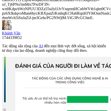
oJ_Tj6PNo5mMrs7PxrDF3N-
wn8KdpcbWzNPUU3DZa55siJyl1JvYnqemiHCnbWVtb1qlm9CVcp
pz6XfkdqvoMtan6hycKBXpaiZrKmhqKCHa6RqnHJYl6OnnNasl
rbmWch5iSnJaZiJ-jm3GehcPG2NWjlM-ViG3PcGChteE.
Khánh Vân
1744339852
Tác động sâu rộng của
AI
đến mọi lĩnh vực đời sống, xã hội khiến
tư duy của lao động, doanh nghiệp cũng thay đổi theo.