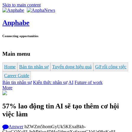
Skip to main content
Anphabe
Connecting opportunities
Main menu
Home
Bản tin nhân sự
Tuyển dụng hiệu quả
Gỡ rối công việc
Career Guide
Bản tin nhân sự
Kiến thức nhân sự
AI
Future of work
More
57% lao động tin AI sẽ tạo thêm cơ hội
việc làm
Answer
hZWZm5homGyUk5KExaBkb-
GkoGOYcFLJpMWoq4DHo5ifmatXc6xsmGVrUr98qKellJ--