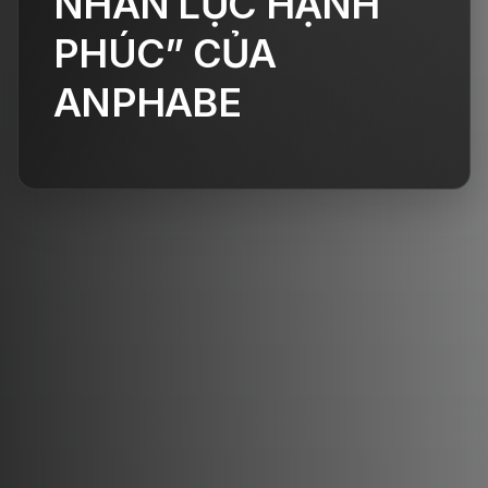
NHÂN LỰC HẠNH
PHÚC” CỦA
ANPHABE