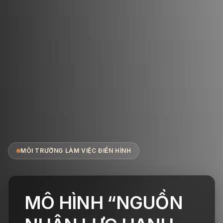
MÔI TRƯỜNG LÀM VIỆC ĐIỂN HÌNH
MÔ HÌNH “NGUỒN