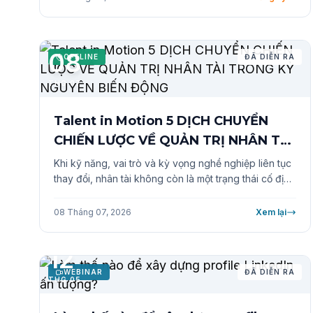
làm giảm hiệu suất của nhà tuyển dụng cùng những
gợi ý thực tiễn từ chuyên gia Anphabe.
08
OFFLINE
ĐÃ DIỄN RA
THG 07
Talent in Motion 5 DỊCH CHUYỂN
CHIẾN LƯỢC VỀ QUẢN TRỊ NHÂN TÀI
TRONG KỶ NGUYÊN BIẾN ĐỘNG
Khi kỹ năng, vai trò và kỳ vọng nghề nghiệp liên tục
thay đổi, nhân tài không còn là một trạng thái cố định
mà là một quỹ đạo phát triển. Lợi thế thuộc về doanh
nghiệp biết biến nguồn lực tĩnh thành động lực phát
08 Tháng 07, 2026
Xem lại
triển.​ ​ Khám phá những xu hướng không thể bỏ qua
để giúp tổ chức bứt phá năng lực: Nhận diện trúng,
12
kích hoạt nhanh và giữ chân đúng những nhân tài
WEBINAR
ĐÃ DIỄN RA
THG 05