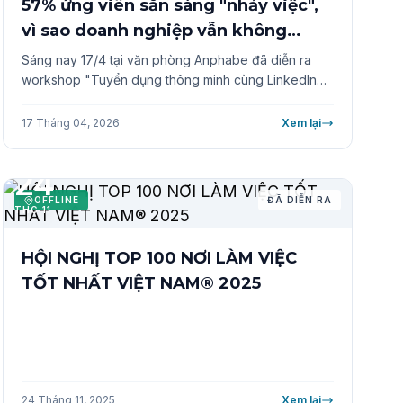
57% ứng viên sẵn sàng "nhảy việc",
vì sao doanh nghiệp vẫn không
tuyển được người?
Sáng nay 17/4 tại văn phòng Anphabe đã diễn ra
workshop "Tuyển dụng thông minh cùng LinkedIn
Recruiter”. Vượt ra ngoài những báo cáo số liệu khô
khan, sự kiện đi sâu vào bản chất của giá trị nhân tài
17 Tháng 04, 2026
Xem lại
trong kỷ nguyên AI. Giữa làn sóng công nghệ bùng
nổ, giá trị của sự bền vững đã chính thức soán ngôi
24
những chức danh hào nhoáng, buộc các nhà tuyển
dụng phải thay đổi cách tiếp cận nếu không muốn
OFFLINE
ĐÃ DIỄN RA
THG 11
bỏ lỡ nhân tài.
HỘI NGHỊ TOP 100 NƠI LÀM VIỆC
TỐT NHẤT VIỆT NAM® 2025
24 Tháng 11, 2025
Xem lại