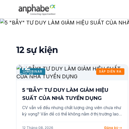
12 sự kiện
12
WEBINAR
SẮP DIỄN RA
THG 08
5 "BẪY" TƯ DUY LÀM GIẢM HIỆU
SUẤT CỦA NHÀ TUYỂN DỤNG
CV vẫn về đều nhưng chất lượng ứng viên chưa như
kỳ vọng? Vấn đề có thể không nằm ở thị trường lao
động mà đến từ những "bẫy tư duy" vô hình trong
chính quy trình tuyển dụng. 5 tư duy phổ biến đang
12 Tháng 08, 2026
Đăng ký