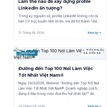
Làm thế nào để xây dựng profile
LinkedIn ấn tượng?
Trong kỷ nguyên số, profile LinkedIn không còn là
bản CV trực tuyến nằm im lìm, mà đã trở thành "diện
mạo thương hiệu" quyết định lợi thế cạnh tranh của
mỗi người đi làm. Để giúp nhân sự Việt Nam nắm bắt
12 Tháng 05, 2026
Xem lại
những thay đổi mới nhất, Anphabe đã tổ chức buổi
Webinar "Xây dựng hồ sơ LinkedIn ấn tượng" với sự
24
dẫn dắt của hai chuyên gia: Anh Khoa Tô - Employer
Branding Solutions Manager và Chị Lương Ngọc Anh
WEBINAR
ĐÃ DIỄN RA
THG 03
- Marcom Manager từ Anphabe.
Đường đến Top 100 Nơi Làm Việc
Tốt Nhất Việt Nam®
Ngày 24/3/2026, Webinar "Đường đến Top 100 Nơi
Làm Việc Tốt Nhất Việt Nam®: Doanh nghiệp của bạn
đang ở đâu trong cuộc đua thu hút nhân tài?" do
Anphabe tổ chức đã thu hút nhiều đại diện doanh
nghiệp từ đa dạng ngành nghề tham gia. Trong bối
24 Tháng 03, 2026
Xem lại