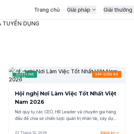
Trang chủ
Giải pháp
Giải thưởng
22
OFFLINE
SẮP DIỄN RA
THG 10
Hội nghị Nơi Làm Việc Tốt Nhất Việt
Nam 2026
Nơi quy tụ các CEO, HR Leader và chuyên gia hàng
đầu để chia sẻ chiến lược quản trị nhân tài, xây dựng
thương hiệu nhà tuyển dụng và môi trường làm việc
hạnh phúc trong kỷ nguyên AI, đồng thời vinh danh
22 Tháng 10, 2026
Đăng ký