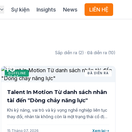
Sự kiện
Insights
News
LIÊN HỆ
Sắp diễn ra (2) · Đã diễn ra (10)
15
OFFLINE
ĐÃ DIỄN RA
THG 07
Talent In Motion Từ danh sách nhân
tài đến "Dòng chảy năng lực"
Khi kỹ năng, vai trò và kỳ vọng nghề nghiệp liên tục
thay đổi, nhân tài không còn là một trạng thái cố định
mà là một quỹ đạo phát triển. Lợi thế thuộc về doanh
nghiệp biết biến nguồn lực tĩnh thành động lực phát
15 Tháng 07, 2026
Xem lại