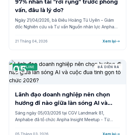
tuyển dụng.
97% nhân tài "rơi rụng" trước phỏng
vấn, đâu là lý do?
Ngày 21/04/2026, bà Điêu Hoàng Tú Uyên – Giám
đốc Nghiên cứu và Tư vấn Nguồn nhân lực Anphabe
đã có những chia sẻ tại buổi Webinar "Bắt sóng ứng
viên 2026: Xây dựng chiến lược EVP hấp dẫn". Sự
21 Tháng 04, 2026
Xem lại
kiện không chỉ là những con số "biết nói" về thị
trường lao động mà còn giải quyết trực tiếp những
bài toán hóc búa về Định vị Thương hiệu Nhà tuyển
05
dụng (EVP) trong bối cảnh mới.
OFFLINE
ĐÃ DIỄN RA
THG 03
Lãnh đạo doanh nghiệp nên chọn
hướng đi nào giữa làn sóng AI và
cuộc đua tinh gọn tổ chức 2026?
Sáng ngày 05/03/2026 tại CGV Landmark 81,
Anphabe đã tổ chức Anpha Insight Meetup - Từ
Insight đến Hành động, quy tụ các CEO và HR
Leader cùng cập nhật những xu hướng nhân sự mới
05 Tháng 03, 2026
Xem lại