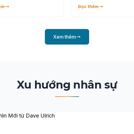
năng và động lực của ứng v
n dụng khảo sát quốc gia
êm
Đọc thêm
ROI vượt trội cho Employer
g.
Xem thêm
Xu hướng nhân sự