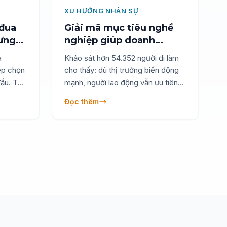
XU HƯỚNG NHÂN SỰ
đua
Giải mã mục tiêu nghề
hưng
nghiệp giúp doanh
y cắt
nghiêp thu hút và giữ
a
Khảo sát hơn 54.352 người đi làm
chân nhân tài
ệp chọn
cho thấy: dù thị trường biến động
đầu. Tuy
mạnh, người lao động vẫn ưu tiên
ổ chức
cân bằng, thu nhập và ổn định. Tuy
Đọc thêm
t quệ là
nhiên, họ ngày càng khao khát phát
ch
triển và trải nghiệm. Doanh nghiệp
 lộ
cần chiến lược HR linh hoạt để giữ
ắt giảm
chân nhân tài trong kỷ nguyên AI.
hát
 có cái
 nhất
c quyết