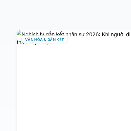
Bài viết này phân tích toàn diện:
Hiring Assistant là gì, khác biệt
thực sự so với các công cụ hiện
có ở đâu, và quy trình ứng dụng
hiệu quả cho đội ngũ HR Việt Nam.
VĂN HÓA & GẮN KẾT