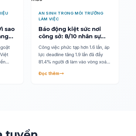
HIỆU
AN SINH TRONG MÔI TRƯỜNG
LÀM VIỆC
ì sao
Báo động kiệt sức nơi
àng
công sở: 8/10 nhân sự
ển
đang chịu áp lực quá
ngoặt
Công việc phức tạp hơn 1.6 lần, áp
mức
 Việt
lực deadline tăng 1.9 lần đã đẩy
yển
81.4% người đi làm vào vòng xoáy
iên hiệu
kiệt quệ tinh thần. Đâu là lối thoát
Đọc thêm
ức danh
cho doanh nghiệp?
Anphabe
on
g”, mà
 lược
 tương
và
à tuyển