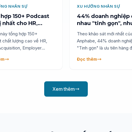
ỚNG NHÂN SỰ
XU HƯỚNG NHÂN SỰ
hợp 150+ Podcast
44% doanh nghiệp 
rị nhất cho HR,
nhau "tinh gọn", n
 Dụng từ các
bạn đang gọt mỡ ha
t này tổng hợp 150+
Theo khảo sát mới nhất củ
n gia hàng đầu thế
vào cơ?
 chất lượng cao về HR,
Anphabe, 44% doanh nghi
Acquisition, Employer
"Tinh gọn" là ưu tiên hàng 
g, People Strategy từ các
nhiên, ranh giới giữa một t
êm
Đọc thêm
gia hàng đầu thế giới, giúp
linh hoạt và một bộ máy kiệ
 nhật tư duy mới và nâng
rất mong manh. Bài phân tí
g lực một cách bền vững.
chuyên sâu này sẽ bóc tách
trình từ "Lean for Cost" (C
Xem thêm
để tồn tại) đến "Lean for
Reinvention" (Tái thiết để p
triển), giúp các nhà quản trị
nhìn trung lập và chiến lược
trước khi đặt bút ký vào cá
định cắt giảm nguồn lực.