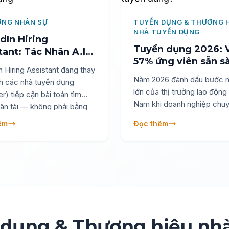
ỚNG NHÂN SỰ
TUYỂN DỤNG & THƯƠNG 
NHÀ TUYỂN DỤNG
dIn Hiring
Tuyển dụng 2026: V
tant: Tác Nhân A.I
57% ứng viên sẵn s
Đổi Quy Trình
n Hiring Assistant đang thay
nhưng chỉ 34% tuy
n Dụng
Năm 2026 đánh dấu bước 
h các nhà tuyển dụng
đúng?
lớn của thị trường lao động
er) tiếp cận bài toán tìm
Nam khi doanh nghiệp chu
ân tài — không phải bằng
sang mô hình tinh gọn, ưu t
 động hóa từng bước nhỏ,
êm
Đọc thêm
suất và kỹ năng thay vì ch
 cách thay thế toàn bộ
truyền thống. Báo cáo từ 
ận hành của quy trình
chỉ ra rằng Talent Acquisiti
g truyền thống. Trong bối
không còn là “lấp chỗ trốn
 lượng hồ sơ nộp vào
đang trở thành vai trò chiến
n tăng 45,5% trong khi số
kiến tạo lực lượng lao động
tuyển dụng giảm 10,6%
lai thông qua Skill-Based
In Recruitment Trends
Recruitment, HR Analytics 
), áp lực lên đội ngũ tuyển
dụng & Thương hiệu nh
Generative AI.