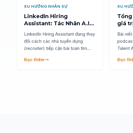
XU HƯỚNG NHÂN SỰ
XU HƯ
LinkedIn Hiring
Tổng 
Assistant: Tác Nhân A.I
giá t
Thay Đổi Quy Trình
Tuyển
LinkedIn Hiring Assistant đang thay
Bài viế
Tuyển Dụng
chuyê
đổi cách các nhà tuyển dụng
podcast
giới
(recruiter) tiếp cận bài toán tìm
Talent 
kiếm nhân tài — không phải bằng
Brandin
Đọc thêm
Đọc th
cách tự động hóa từng bước nhỏ,
chuyên 
mà bằng cách thay thế toàn bộ
bạn cập
logic vận hành của quy trình
tầm năn
sourcing truyền thống. Trong bối
cảnh số lượng hồ sơ nộp vào
LinkedIn tăng 45,5% trong khi số
vị trí tuyển dụng giảm 10,6%
(LinkedIn Recruitment Trends
Q3/2024), áp lực lên đội ngũ tuyển
dụng chưa bao giờ lớn như hiện tại.