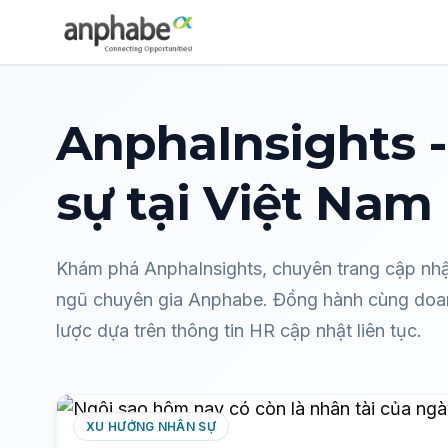
Cập nhật xu hướng, báo cáo nhân sự | AnphaInsight
AnphaInsights -
sự tại Việt Nam
Khám phá AnphaInsights, chuyên trang cập nhật
ngũ chuyên gia Anphabe. Đồng hành cùng doanh
lược dựa trên thông tin HR cập nhật liên tục.
XU HƯỚNG NHÂN SỰ