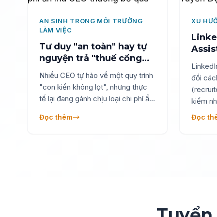
AN SINH TRONG MÔI TRƯỜNG
XU HƯ
LÀM VIỆC
Linke
Tư duy "an toàn" hay tự
Assis
nguyện trả "thuế cồng
Thay 
LinkedI
kềnh": Cái bẫy chi phí ẩn
Tuyể
Nhiều CEO tự hào về một quy trình
đổi các
mà CEO thường bỏ qua
"con kiến không lọt", nhưng thực
(recruit
tế lại đang gánh chịu loại chi phí ẩn
kiếm nh
mang tên "Thuế Cồng Kềnh". Bài
cách tự
Đọc thêm
Đọc th
viết phân tích sâu về Leadership
mà bằng
Load Ratio (Tỷ lệ quá tải quản lý)
logic v
và sự nguy hiểm của "Phép cộng
sourcin
độc hại" trong vận hành. Qua đó,
cảnh số
Anphabe đề xuất 3 quy tắc vàng:
LinkedI
Quy tắc 80/20, Phân quyền theo
vị trí 
Skill-set và KPI Zero-Waste để
(Linked
giúp doanh nghiệp chuyển mình từ
Q3/2024
Tuyển 
"An toàn cồng kềnh" sang "Tối