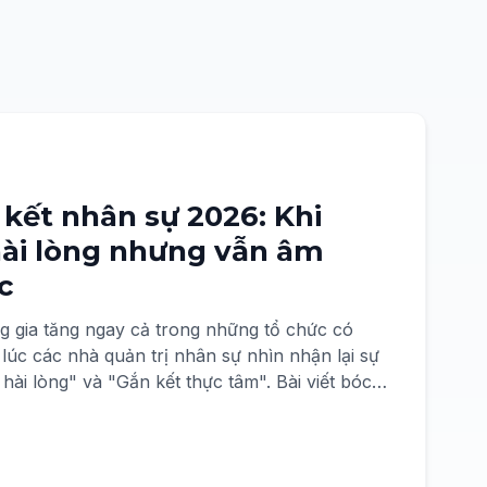
 kết nhân sự 2026: Khi
hài lòng nhưng vẫn âm
c
g gia tăng ngay cả trong những tổ chức có
 lúc các nhà quản trị nhân sự nhìn nhận lại sự
ự hài lòng" và "Gắn kết thực tâm". Bài viết bóc
26 qua góc nhìn dữ liệu và giới thiệu giải pháp
ô hình Happiness At Work®.