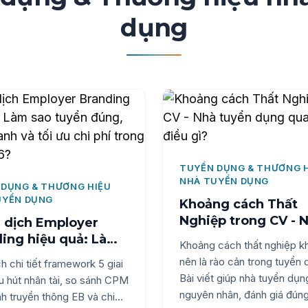
ưa bao giờ lớn như hiện tại.
 này phân tích toàn diện:
dụng
ssistant là gì, khác biệt
 so với các công cụ hiện
u, và quy trình ứng dụng
ả cho đội ngũ HR Việt Nam.
TUYỂN DỤNG & THƯƠNG 
NHÀ TUYỂN DỤNG
 DỤNG & THƯƠNG HIỆU
UYỂN DỤNG
Khoảng cách Thất
Nghiệp trong CV - 
 dịch Employer
tuyển dụng quan t
ing hiệu quả: Làm
Khoảng cách thất nghiệp k
điều gì?
uyển đúng, tuyển
nên là rào cản trong tuyển 
ch chi tiết framework 5 giai
 và tối ưu chi phí
Bài viết giúp nhà tuyển dụn
u hút nhân tài, so sánh CPM
g năm 2026?
nguyên nhân, đánh giá đún
h truyền thông EB và chiến