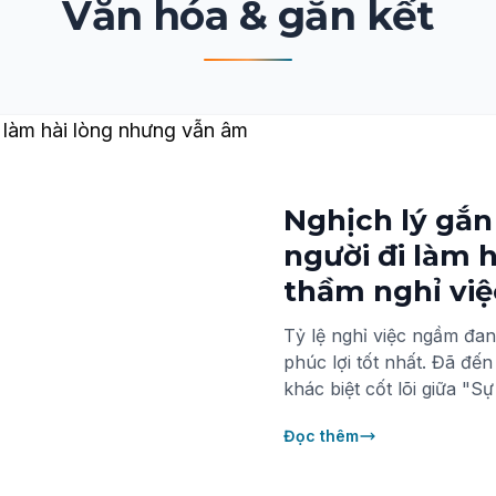
Văn hóa & gắn kết
Nghịch lý gắn
người đi làm 
thầm nghỉ việ
Tỷ lệ nghỉ việc ngầm đan
phúc lợi tốt nhất. Đã đến
khác biệt cốt lõi giữa "S
trần nghịch lý nhân sự 20
Đọc thêm
đo lường chuẩn xác từ m