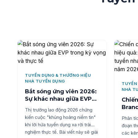
dụng ch
giản linh hoạt", sẵn sàng cho kỷ
Bài viết
nguyên số.
Hiring A
thực sự
có ở đâ
hiệu qu
TUYỂN DỤNG & THƯƠNG HIỆU
NHÀ TUYỂN DỤNG
TUYỂN
NHÀ T
Bắt sóng ứng viên 2026:
Sự khác nhau giữa EVP
Chiến
trong kỳ vọng và thực tế
Brand
Thị trường lao động 2026 chứng
sao t
kiến cuộc "khủng hoảng niềm tin"
Phân tí
nhanh
khi lời hứa tuyển dụng xa rời trải
đoạn th
tron
nghiệm thực tế. Bài viết này sẽ giải
các kên