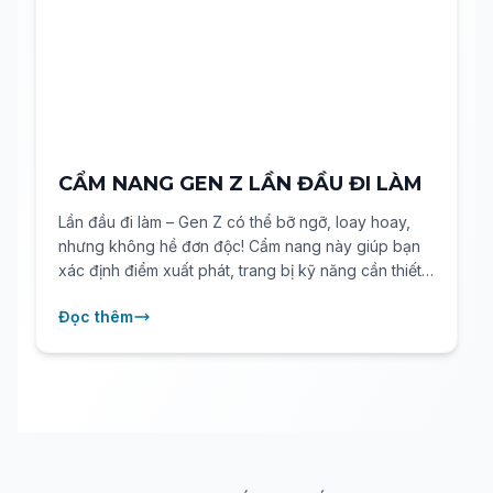
CẨM NANG GEN Z LẦN ĐẦU ĐI LÀM
Lần đầu đi làm – Gen Z có thể bỡ ngỡ, loay hoay,
nhưng không hề đơn độc! Cẩm nang này giúp bạn
xác định điểm xuất phát, trang bị kỹ năng cần thiết
và kết nối với những lời khuyên thực tế từ các Giám
Đọc thêm
đốc Nhân sự hàng đầu.