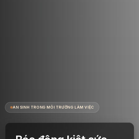
AN SINH TRONG MÔI TRƯỜNG LÀM VIỆC