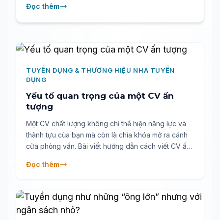
Đọc thêm
thường gặp và cách khắc phục để xây dựng
THNTD mạnh mẽ, tạo lợi thế thu hút và giữ chân
nhân tài.
TUYỂN DỤNG & THƯƠNG HIỆU NHÀ TUYỂN
DỤNG
Yếu tố quan trọng của một CV ấn
tượng
Một CV chất lượng không chỉ thể hiện năng lực và
thành tựu của bạn mà còn là chìa khóa mở ra cánh
cửa phỏng vấn. Bài viết hướng dẫn cách viết CV ấn
tượng, đúng trọng tâm và phù hợp với yêu cầu
Đọc thêm
tuyển dụng hiện đại. Từ trình bày thông tin cá nhân,
kỹ năng, kinh nghiệm làm việc đến những mẹo trình
bày rõ ràng – tất cả nhằm giúp bạn nổi bật giữa
hàng trăm ứng viên khác.