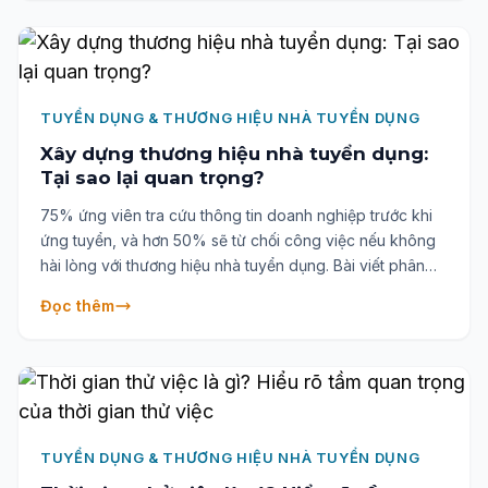
đề xuất các chiến lược giúp nhà tuyển dụng tối ưu quá
trình đàm phán và giữ chân nhân tài trẻ.
TUYỂN DỤNG & THƯƠNG HIỆU NHÀ TUYỂN DỤNG
Xây dựng thương hiệu nhà tuyển dụng:
Tại sao lại quan trọng?
75% ứng viên tra cứu thông tin doanh nghiệp trước khi
ứng tuyển, và hơn 50% sẽ từ chối công việc nếu không
hài lòng với thương hiệu nhà tuyển dụng. Bài viết phân
tích sâu các yếu tố hình thành thương hiệu tuyển dụng
Đọc thêm
hấp dẫn, thực trạng tại Việt Nam, xu hướng mới và sai lầm
phổ biến mà doanh nghiệp cần tránh. Đồng thời, cung
cấp chiến lược xây dựng thương hiệu gắn kết văn hóa
công ty, nhằm thu hút – giữ chân nhân tài trong thời đại
cạnh tranh khốc liệt.
TUYỂN DỤNG & THƯƠNG HIỆU NHÀ TUYỂN DỤNG