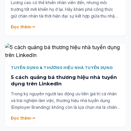
Lương cao có thể khiến nhân viên đến, nhưng môi
trường tốt mới khiến họ ở lại. Hãy khám phá công thức
giữ chân nhân tài thời hiện đại: sự kết hợp giữa thu nhập
hợp lý và một nơi làm việc nuôi dưỡng giá trị tinh thần và
Đọc thêm
sự phát triển cá nhân.
TUYỂN DỤNG & THƯƠNG HIỆU NHÀ TUYỂN DỤNG
5 cách quảng bá thương hiệu nhà tuyển
dụng trên LinkedIn
Trong kỷ nguyên người lao động ưu tiên giá trị cá nhân
và trải nghiệm làm việc, thương hiệu nhà tuyển dụng
(Employer Branding) không còn là lựa chọn mà là chiến
lược sống còn. 5 cách tối ưu LinkedIn để nâng tầm
Đọc thêm
thương hiệu tuyển dụng doanh nghiệp có thể tiếp cận
đúng người – đúng lúc – đúng thông điệp, từ đó xây