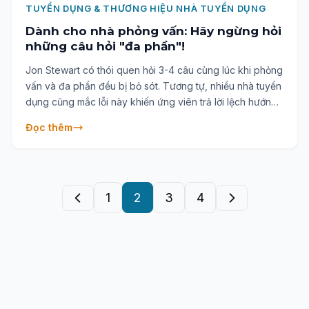
TUYỂN DỤNG & THƯƠNG HIỆU NHÀ TUYỂN DỤNG
Dành cho nhà phỏng vấn: Hãy ngừng hỏi
những câu hỏi "đa phần"!
Jon Stewart có thói quen hỏi 3-4 câu cùng lúc khi phỏng
vấn và đa phần đều bị bỏ sót. Tương tự, nhiều nhà tuyển
dụng cũng mắc lỗi này khiến ứng viên trả lời lệch hướng
hoặc không đầy đủ. Làm sao để đặt câu hỏi hiệu quả và
Đọc thêm
không khiến buổi phỏng vấn đi chệch quỹ đạo? Bài viết
này sẽ giúp bạn gỡ rối.
1
2
3
4