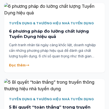
dựng hình ảnh hấp dẫn và thu hút nhân tài chất lượng
cao.
TUYỂN DỤNG & THƯƠNG HIỆU NHÀ TUYỂN DỤNG
6 phương pháp đo lường chất lượng
Tuyển Dụng hiệu quả
Cạnh tranh nhân tài ngày càng khốc liệt, doanh nghiệp
cần những phương pháp hiệu quả để đánh giá chất
lượng tuyển dụng. 6 chỉ số quan trọng như: thời gian
tuyển dụng, tỷ lệ chấp nhận offer, chất lượng ứng viên,
Đọc thêm
chi phí tuyển dụng, tỷ lệ giữ chân nhân viên mới và hiệu
suất làm việc sẽ giúp nhà tuyển dụng tối ưu hóa quy trình
và nâng cao năng lực nhân sự. Đọc ngay để cải thiện
hiệu quả tuyển dụng.
TUYỂN DỤNG & THƯƠNG HIỆU NHÀ TUYỂN DỤNG
5 Bí quyết “toàn thắng” trong truyền