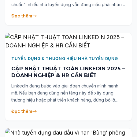
chuẩn", nhiều nhà tuyển dụng vẫn đang mắc phải những
sai lầm vô tình khiến họ mất đi những nhân tài thực sự.
Đọc thêm
Bài viết chỉ ra 6 lỗi phổ biến nhất cùng các gợi ý thực tiễn
để giúp bạn nâng cao hiệu quả tuyển dụng, xây dựng
đội ngũ nhân sự chất lượng và phát triển doanh nghiệp
bền vững.
TUYỂN DỤNG & THƯƠNG HIỆU NHÀ TUYỂN DỤNG
CẬP NHẬT THUẬT TOÁN LINKEDIN 2025 –
DOANH NGHIỆP & HR CẦN BIẾT
LinkedIn đang bước vào giai đoạn chuyển mình mạnh
mẽ. Nếu bạn đang dùng nền tảng này để xây dựng
thương hiệu hoặc phát triển khách hàng, đừng bỏ lỡ
những cập nhật mới nhất cho năm 2025.
Đọc thêm