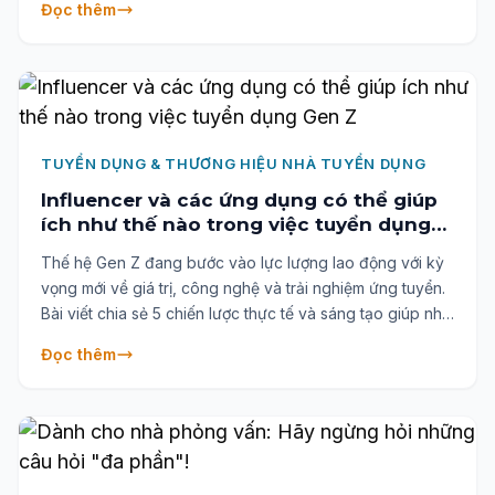
Đọc thêm
quả - từ viết mô tả công việc hấp dẫn, loại bỏ bước thừa,
sử dụng công cụ hỗ trợ đến tạo trải nghiệm ứng viên tích
cực. Một hướng dẫn toàn diện dành cho nhà tuyển dụng
hiện đại muốn tuyển nhanh nhưng vẫn "trúng đích".
TUYỂN DỤNG & THƯƠNG HIỆU NHÀ TUYỂN DỤNG
Influencer và các ứng dụng có thể giúp
ích như thế nào trong việc tuyển dụng
Gen Z
Thế hệ Gen Z đang bước vào lực lượng lao động với kỳ
vọng mới về giá trị, công nghệ và trải nghiệm ứng tuyển.
Bài viết chia sẻ 5 chiến lược thực tế và sáng tạo giúp nhà
tuyển dụng xây dựng thương hiệu hấp dẫn, đơn giản hóa
Đọc thêm
quy trình ứng tuyển và kết nối hiệu quả với ứng viên Gen
Z – nhóm nhân sự tiềm năng sẽ sớm chiếm phần lớn lực
lượng lao động trong tương lai gần.