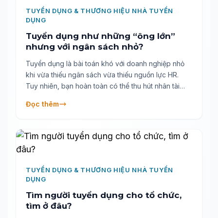
TUYỂN DỤNG & THƯƠNG HIỆU NHÀ TUYỂN
DỤNG
Tuyển dụng như những “ông lớn”
nhưng với ngân sách nhỏ?
Tuyển dụng là bài toán khó với doanh nghiệp nhỏ
khi vừa thiếu ngân sách vừa thiếu nguồn lực HR.
Tuy nhiên, bạn hoàn toàn có thể thu hút nhân tài
bằng 5 chiến lược hiệu quả về chi phí: tận dụng nội
Đọc thêm
bộ, chương trình giới thiệu, tối ưu tin tuyển dụng, xây
dựng thương hiệu nhà tuyển dụng và áp dụng phần
mềm HR. Cùng khám phá cách “tuyển đúng - tuyển
nhanh” mà không cần chi quá nhiều.
TUYỂN DỤNG & THƯƠNG HIỆU NHÀ TUYỂN
DỤNG
Tìm người tuyển dụng cho tổ chức,
tìm ở đâu?