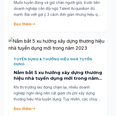
Muốn tuyển đúng và giữ chân người giỏi, trước tiên
doanh nghiệp cần đội ngũ Talent Acquisition đủ
mạnh. Bài viết gợi ý 3 cách đơn giản nhưng hiệu quả
để xây dựng đội ngũ tuyển dụng chất lượng từ bên
Đọc thêm
trong và bên ngoài doanh nghiệp: từ tận dụng
mạng lưới xã hội, phát triển nguồn lực nội bộ đến kết
nối chuyên gia tuyển dụng từ agency.
TUYỂN DỤNG & THƯƠNG HIỆU NHÀ TUYỂN
DỤNG
Nắm bắt 5 xu hướng xây dựng thương
hiệu nhà tuyển dụng mới trong năm
2023
Khi thị trường lao động chậm lại, nhiều doanh
nghiệp nghĩ rằng nên cắt giảm chi phí xây dựng
thương hiệu nhà tuyển dụng. Tuy nhiên, các chuyên
gia cảnh báo đây là sai lầm lớn. Đầu tư bền vững
Đọc thêm
vào thương hiệu tuyển dụng sẽ mang lại lợi thế dài