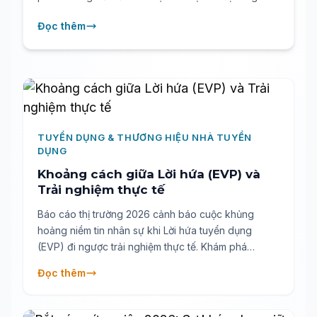
cấu trúc công việc, làm thế nào để Lãnh đạo giải
Đọc thêm
quyết bài toán thiếu hụt nhân tài? Khám phá ngay
chiến lược chuyển đổi sang Tổ chức dựa trên kỹ
năng (SBO) và sức mạnh giải phóng vận hành từ hệ
sinh thái LinkedIn Talent Solutions.
TUYỂN DỤNG & THƯƠNG HIỆU NHÀ TUYỂN
DỤNG
Khoảng cách giữa Lời hứa (EVP) và
Trải nghiệm thực tế
Báo cáo thị trường 2026 cảnh báo cuộc khủng
hoảng niềm tin nhân sự khi Lời hứa tuyển dụng
(EVP) đi ngược trải nghiệm thực tế. Khám phá
nguyên nhân và giải pháp 4 bước từ chuyên gia để
Đọc thêm
xây dựng Lived EVP, thu hút và giữ chân nhân tài
bền vững.