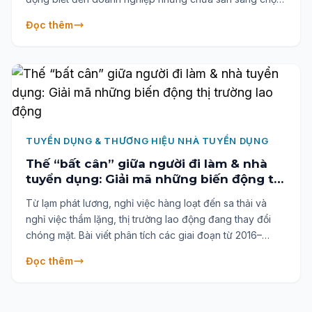
làm việc. Đây vừa là thách thức vừa là cơ hội để doanh
Đọc thêm
nghiệp tập trung chuyển đổi nhóm nhân tài “trung lập”
thành lực lượng quan tâm và gắn bó.
TUYỂN DỤNG & THƯƠNG HIỆU NHÀ TUYỂN DỤNG
Thế “bất cân” giữa người đi làm & nhà
tuyển dụng: Giải mã những biến động thị
trường lao động
Từ lạm phát lương, nghỉ việc hàng loạt đến sa thải và
nghỉ việc thầm lặng, thị trường lao động đang thay đổi
chóng mặt. Bài viết phân tích các giai đoạn từ 2016–
2024, giải mã thế "bất cân" giữa người đi làm và nhà
Đọc thêm
tuyển dụng – giúp cả hai bên hiểu rõ để đồng hành bền
vững.