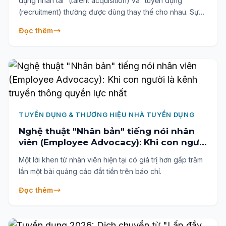
dụng nhân tài” (talent acquisition) và “tuyển dụng”
(recruitment) thường được dùng thay thế cho nhau. Sự
khác biệt giữa nhu cầu tuyển ngay lập tức và chiến lược
Đọc thêm
nhân tài dài hạn phản ánh đúng khác biệt nền tảng giữa
tuyển dụng (recruitment) và tuyển dụng nhân tài (talent
acquisition). Dù có nhiều điểm chung, hai cách tiếp cận
này đại diện cho những phương pháp khác nhau trong
việc xây dựng lực lượng lao động—mỗi phương pháp có
trọng tâm, khung thời gian và mức độ quan trọng chiến
lược riêng.
TUYỂN DỤNG & THƯƠNG HIỆU NHÀ TUYỂN DỤNG
Nghệ thuật "Nhân bản" tiếng nói nhân
viên (Employee Advocacy): Khi con người
là kênh truyền thông quyền lực nhất
Một lời khen từ nhân viên hiện tại có giá trị hơn gấp trăm
lần một bài quảng cáo đắt tiền trên báo chí.
Đọc thêm