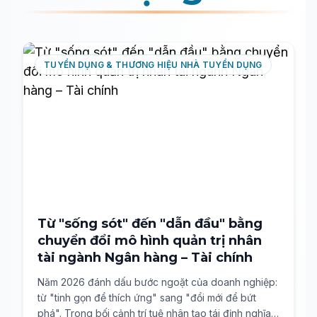
TUYỂN DỤNG & THƯƠNG HIỆU NHÀ TUYỂN DỤNG
Từ "sống sót" đến "dẫn đầu" bằng
chuyển đổi mô hình quản trị nhân
tài ngành Ngân hàng – Tài chính
Năm 2026 đánh dấu bước ngoặt của doanh nghiệp:
từ "tinh gọn để thích ứng" sang "đổi mới để bứt
phá". Trong bối cảnh trí tuệ nhân tạo tái định nghĩa