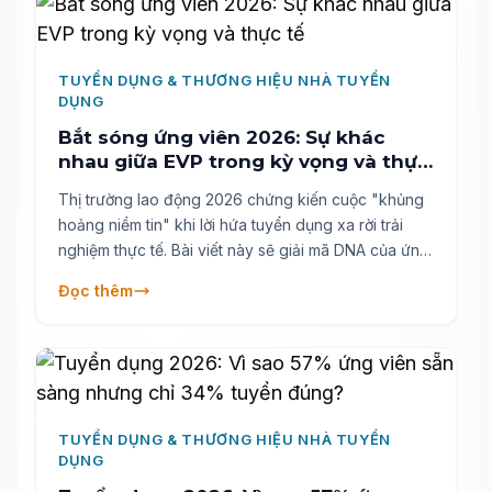
TUYỂN DỤNG & THƯƠNG HIỆU NHÀ TUYỂN
DỤNG
Bắt sóng ứng viên 2026: Sự khác
nhau giữa EVP trong kỳ vọng và thực
tế
Thị trường lao động 2026 chứng kiến cuộc "khủng
hoảng niềm tin" khi lời hứa tuyển dụng xa rời trải
nghiệm thực tế. Bài viết này sẽ giải mã DNA của ứng
viên thời đại mới - ưu tiên An toàn, Bền vững và Cân
Đọc thêm
bằng - đồng thời cung cấp giải pháp giúp doanh
nghiệp xây dựng Thương hiệu Nhà tuyển dụng (EB)
sống động, khác biệt và hiệu quả.
TUYỂN DỤNG & THƯƠNG HIỆU NHÀ TUYỂN
DỤNG