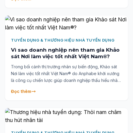
TUYỂN DỤNG & THƯƠNG HIỆU NHÀ TUYỂN DỤNG
Vì sao doanh nghiệp nên tham gia Khảo
sát Nơi làm việc tốt nhất Việt Nam®?
Trong bối cảnh thị trường nhân sự biến động, Khảo sát
Nơi làm việc tốt nhất Việt Nam® do Anphabe khởi xướng
là công cụ chiến lược giúp doanh nghiệp thấu hiểu nhân
tài và khẳng định năng lực cạnh tranh cốt lõi. Tham gia
Đọc thêm
ngay để nhận báo cáo chuyên sâu về sức khỏe Thương
hiệu Nhà tuyển dụng, nắm bắt xu hướng thị trường và có
cơ hội được vinh danh trong Top 100 Nơi làm việc tốt
nhất Việt Nam®. Đăng ký ngay hôm nay để không bỏ lỡ
cơ hội định vị vị thế nhân sự của bạn!
TUYỂN DỤNG & THƯƠNG HIỆU NHÀ TUYỂN DỤNG