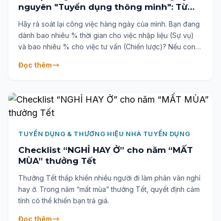
nguyên "Tuyển dụng thông minh": Từ
người hỗ trợ đến đối tác chiến lược
Hãy rà soát lại công việc hàng ngày của mình. Bạn đang
dành bao nhiêu % thời gian cho việc nhập liệu (Sự vụ)
và bao nhiêu % cho việc tư vấn (Chiến lược)? Nếu con
số dành cho "Sự vụ" vẫn trên 70%, đã đến lúc bạn cần
Đọc thêm
AI hỗ trợ để bước sang một vị thế mới.
TUYỂN DỤNG & THƯƠNG HIỆU NHÀ TUYỂN DỤNG
Checklist “NGHỈ HAY Ở” cho năm “MẤT
MÙA” thưởng Tết
Thưởng Tết thấp khiến nhiều người đi làm phân vân nghỉ
hay ở. Trong năm “mất mùa” thưởng Tết, quyết định cảm
tính có thể khiến bạn trả giá.
Đọc thêm