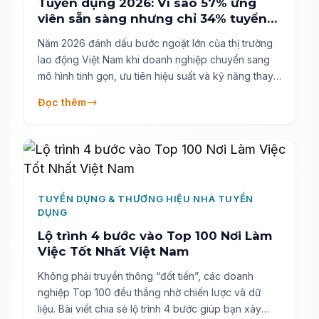
Tuyển dụng 2026: Vì sao 57% ứng
viên sẵn sàng nhưng chỉ 34% tuyển
đúng?
Năm 2026 đánh dấu bước ngoặt lớn của thị trường
lao động Việt Nam khi doanh nghiệp chuyển sang
mô hình tinh gọn, ưu tiên hiệu suất và kỹ năng thay
vì chức danh truyền thống. Báo cáo từ Anphabe chỉ
Đọc thêm
ra rằng Talent Acquisition không còn là “lấp chỗ
trống”, mà đang trở thành vai trò chiến lược kiến tạo
lực lượng lao động tương lai thông qua Skill-Based
Recruitment, HR Analytics và Generative AI.
TUYỂN DỤNG & THƯƠNG HIỆU NHÀ TUYỂN
DỤNG
Lộ trình 4 bước vào Top 100 Nơi Làm
Việc Tốt Nhất Việt Nam
Không phải truyền thông “đốt tiền”, các doanh
nghiệp Top 100 đều thắng nhờ chiến lược và dữ
liệu. Bài viết chia sẻ lộ trình 4 bước giúp bạn xây