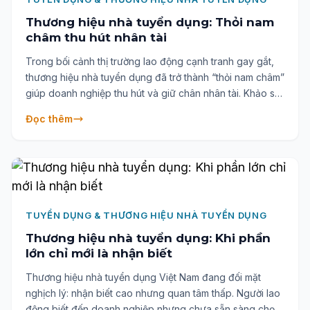
Thương hiệu nhà tuyển dụng: Thỏi nam
châm thu hút nhân tài
Trong bối cảnh thị trường lao động cạnh tranh gay gắt,
thương hiệu nhà tuyển dụng đã trở thành “thỏi nam châm”
giúp doanh nghiệp thu hút và giữ chân nhân tài. Khảo sát
Anphabe 2024 cho thấy, các công ty nằm trong top
Đọc thêm
thương hiệu tuyển dụng hàng đầu sở hữu tỷ lệ quan tâm
và ứng tuyển của nhân tài cao gấp nhiều lần so với mức
trung bình. Đây chính là lợi thế chiến lược giúp doanh
nghiệp xây dựng đội ngũ nhân sự chất lượng, giảm thất
thoát từ sớm và phát triển bền vững.
TUYỂN DỤNG & THƯƠNG HIỆU NHÀ TUYỂN DỤNG
Thương hiệu nhà tuyển dụng: Khi phần
lớn chỉ mới là nhận biết
Thương hiệu nhà tuyển dụng Việt Nam đang đối mặt
nghịch lý: nhận biết cao nhưng quan tâm thấp. Người lao
động biết đến doanh nghiệp nhưng chưa sẵn sàng chọn