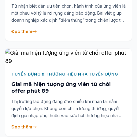
Từ nhận biết đến ưu tiên chọn, hành trình của ứng viên là
một phễu với tỷ lệ rơi rụng đáng báo động. Bài viết giúp
doanh nghiệp xác định “điểm thủng” trong chiến lược thu
hút nhân tài và đưa ra hướng đi dựa trên dữ liệu để cải
Đọc thêm
thiện hiệu quả tuyển dụng.
TUYỂN DỤNG & THƯƠNG HIỆU NHÀ TUYỂN DỤNG
Giải mã hiện tượng ứng viên từ chối
offer phút 89
Thị trường lao động đang đảo chiều khi nhân tài nắm
quyền lựa chọn. Không còn chỉ là lương thưởng, quyết
định gia nhập phụ thuộc vào sức hút thương hiệu nhà
tuyển dụng. Bài viết phân tích nguyên nhân ứng viên
Đọc thêm
“quay xe” phút chót và đưa ra lộ trình 4 bước giúp
doanh nghiệp bứt phá trong cuộc chiến thu hút nhân tài.